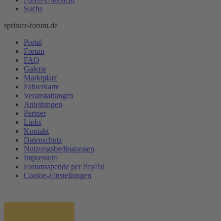
Suche
sprinter-forum.de
Portal
Forum
FAQ
Galerie
Marktplatz
Fahrerkarte
Veranstaltungen
Anleitungen
Partner
Links
Kontakt
Datenschutz
Nutzungsbedingungen
Impressum
Forumsspende per PayPal
Cookie-Einstellungen