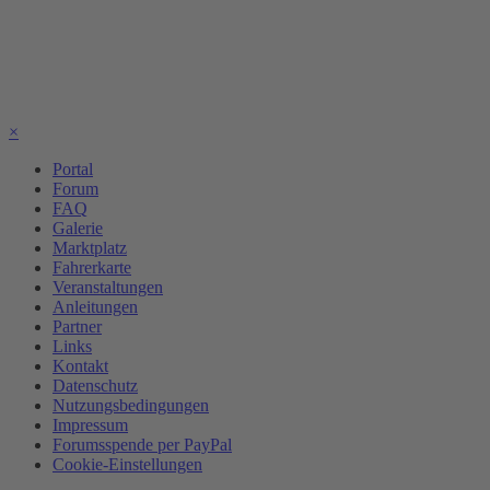
×
Portal
Forum
FAQ
Galerie
Marktplatz
Fahrerkarte
Veranstaltungen
Anleitungen
Partner
Links
Kontakt
Datenschutz
Nutzungsbedingungen
Impressum
Forumsspende per PayPal
Cookie-Einstellungen