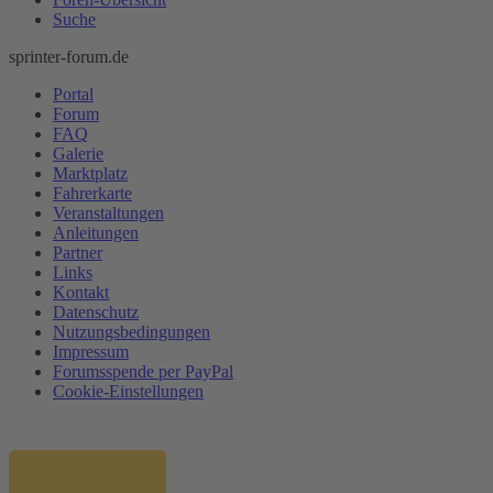
Suche
sprinter-forum.de
Portal
Forum
FAQ
Galerie
Marktplatz
Fahrerkarte
Veranstaltungen
Anleitungen
Partner
Links
Kontakt
Datenschutz
Nutzungsbedingungen
Impressum
Forumsspende per PayPal
Cookie-Einstellungen