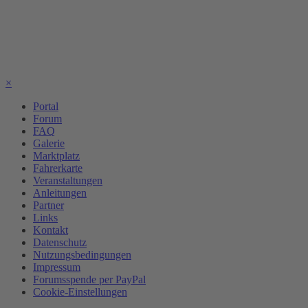
×
Portal
Forum
FAQ
Galerie
Marktplatz
Fahrerkarte
Veranstaltungen
Anleitungen
Partner
Links
Kontakt
Datenschutz
Nutzungsbedingungen
Impressum
Forumsspende per PayPal
Cookie-Einstellungen