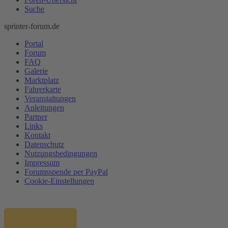
Suche
sprinter-forum.de
Portal
Forum
FAQ
Galerie
Marktplatz
Fahrerkarte
Veranstaltungen
Anleitungen
Partner
Links
Kontakt
Datenschutz
Nutzungsbedingungen
Impressum
Forumsspende per PayPal
Cookie-Einstellungen