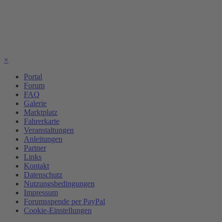
×
Portal
Forum
FAQ
Galerie
Marktplatz
Fahrerkarte
Veranstaltungen
Anleitungen
Partner
Links
Kontakt
Datenschutz
Nutzungsbedingungen
Impressum
Forumsspende per PayPal
Cookie-Einstellungen