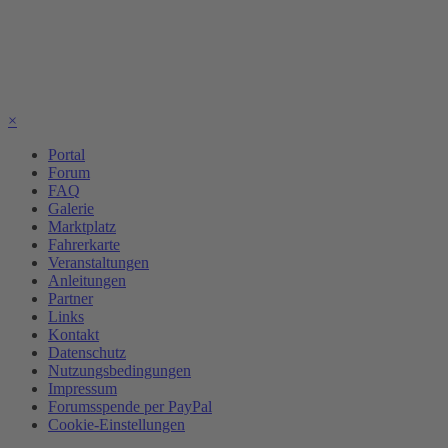
×
Portal
Forum
FAQ
Galerie
Marktplatz
Fahrerkarte
Veranstaltungen
Anleitungen
Partner
Links
Kontakt
Datenschutz
Nutzungsbedingungen
Impressum
Forumsspende per PayPal
Cookie-Einstellungen