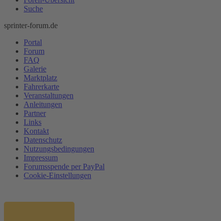
Suche
sprinter-forum.de
Portal
Forum
FAQ
Galerie
Marktplatz
Fahrerkarte
Veranstaltungen
Anleitungen
Partner
Links
Kontakt
Datenschutz
Nutzungsbedingungen
Impressum
Forumsspende per PayPal
Cookie-Einstellungen