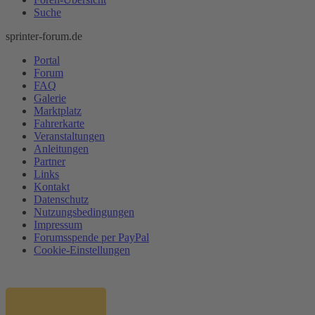
Suche
sprinter-forum.de
Portal
Forum
FAQ
Galerie
Marktplatz
Fahrerkarte
Veranstaltungen
Anleitungen
Partner
Links
Kontakt
Datenschutz
Nutzungsbedingungen
Impressum
Forumsspende per PayPal
Cookie-Einstellungen