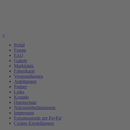
×
Portal
Forum
FAQ
Galerie
Marktplatz
Fahrerkarte
Veranstaltungen
Anleitungen
Partner
Links
Kontakt
Datenschutz
Nutzungsbedingungen
Impressum
Forumsspende per PayPal
Cookie-Einstellungen