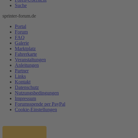
Suche
sprinter-forum.de
Portal
Forum
FAQ
Galerie
Marktplatz
Fahrerkarte
Veranstaltungen
Anleitungen
Partner
Links
Kontakt
Datenschutz
Nutzungsbedingungen
Impressum
Forumsspende per PayPal
Cookie-Einstellungen