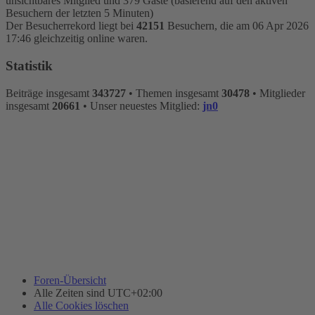
unsichtbares Mitglied und 379 Gäste (basierend auf den aktiven
Besuchern der letzten 5 Minuten)
Der Besucherrekord liegt bei
42151
Besuchern, die am 06 Apr 2026
17:46 gleichzeitig online waren.
Statistik
Beiträge insgesamt
343727
• Themen insgesamt
30478
• Mitglieder
insgesamt
20661
• Unser neuestes Mitglied:
jn0
Foren-Übersicht
Alle Zeiten sind
UTC+02:00
Alle Cookies löschen