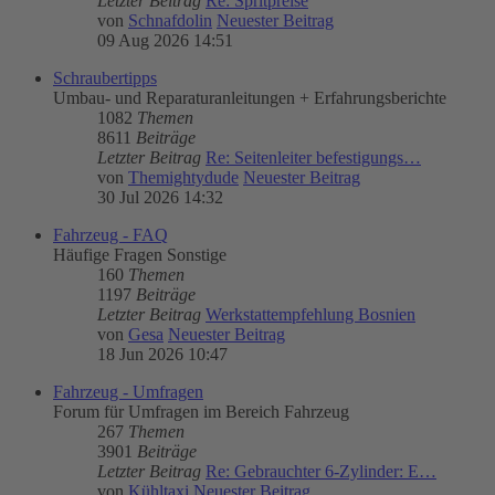
Letzter Beitrag
Re: Spritpreise
von
Schnafdolin
Neuester Beitrag
09 Aug 2026 14:51
Schraubertipps
Umbau- und Reparaturanleitungen + Erfahrungsberichte
1082
Themen
8611
Beiträge
Letzter Beitrag
Re: Seitenleiter befestigungs…
von
Themightydude
Neuester Beitrag
30 Jul 2026 14:32
Fahrzeug - FAQ
Häufige Fragen Sonstige
160
Themen
1197
Beiträge
Letzter Beitrag
Werkstattempfehlung Bosnien
von
Gesa
Neuester Beitrag
18 Jun 2026 10:47
Fahrzeug - Umfragen
Forum für Umfragen im Bereich Fahrzeug
267
Themen
3901
Beiträge
Letzter Beitrag
Re: Gebrauchter 6-Zylinder: E…
von
Kühltaxi
Neuester Beitrag