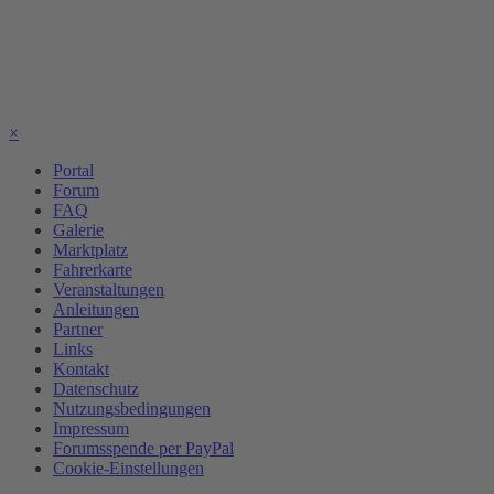
×
Portal
Forum
FAQ
Galerie
Marktplatz
Fahrerkarte
Veranstaltungen
Anleitungen
Partner
Links
Kontakt
Datenschutz
Nutzungsbedingungen
Impressum
Forumsspende per PayPal
Cookie-Einstellungen