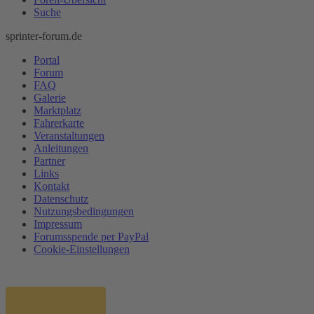
Suche
sprinter-forum.de
Portal
Forum
FAQ
Galerie
Marktplatz
Fahrerkarte
Veranstaltungen
Anleitungen
Partner
Links
Kontakt
Datenschutz
Nutzungsbedingungen
Impressum
Forumsspende per PayPal
Cookie-Einstellungen