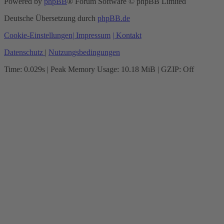
Powered by
phpBB
® Forum Software © phpBB Limited
Deutsche Übersetzung durch
phpBB.de
Cookie-Einstellungen
| Impressum
| Kontakt
Datenschutz
|
Nutzungsbedingungen
Time: 0.029s
| Peak Memory Usage: 10.18 MiB | GZIP: Off