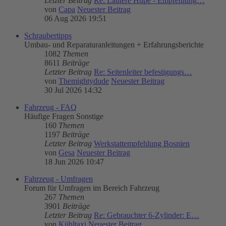
Letzter Beitrag
Re: Lautere Hupe - Empfehlung…
von
Capa
Neuester Beitrag
06 Aug 2026 19:51
Schraubertipps
Umbau- und Reparaturanleitungen + Erfahrungsberichte
1082
Themen
8611
Beiträge
Letzter Beitrag
Re: Seitenleiter befestigungs…
von
Themightydude
Neuester Beitrag
30 Jul 2026 14:32
Fahrzeug - FAQ
Häufige Fragen Sonstige
160
Themen
1197
Beiträge
Letzter Beitrag
Werkstattempfehlung Bosnien
von
Gesa
Neuester Beitrag
18 Jun 2026 10:47
Fahrzeug - Umfragen
Forum für Umfragen im Bereich Fahrzeug
267
Themen
3901
Beiträge
Letzter Beitrag
Re: Gebrauchter 6-Zylinder: E…
von
Kühltaxi
Neuester Beitrag