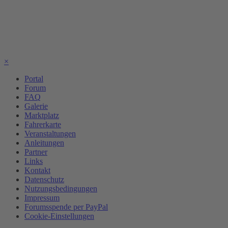
×
Portal
Forum
FAQ
Galerie
Marktplatz
Fahrerkarte
Veranstaltungen
Anleitungen
Partner
Links
Kontakt
Datenschutz
Nutzungsbedingungen
Impressum
Forumsspende per PayPal
Cookie-Einstellungen