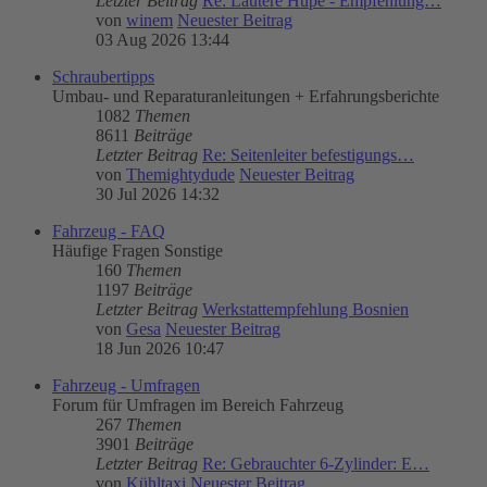
Letzter Beitrag
Re: Lautere Hupe - Empfehlung…
von
winem
Neuester Beitrag
03 Aug 2026 13:44
Schraubertipps
Umbau- und Reparaturanleitungen + Erfahrungsberichte
1082
Themen
8611
Beiträge
Letzter Beitrag
Re: Seitenleiter befestigungs…
von
Themightydude
Neuester Beitrag
30 Jul 2026 14:32
Fahrzeug - FAQ
Häufige Fragen Sonstige
160
Themen
1197
Beiträge
Letzter Beitrag
Werkstattempfehlung Bosnien
von
Gesa
Neuester Beitrag
18 Jun 2026 10:47
Fahrzeug - Umfragen
Forum für Umfragen im Bereich Fahrzeug
267
Themen
3901
Beiträge
Letzter Beitrag
Re: Gebrauchter 6-Zylinder: E…
von
Kühltaxi
Neuester Beitrag