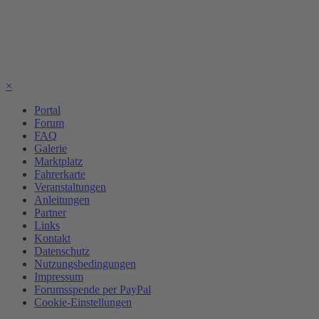
×
Portal
Forum
FAQ
Galerie
Marktplatz
Fahrerkarte
Veranstaltungen
Anleitungen
Partner
Links
Kontakt
Datenschutz
Nutzungsbedingungen
Impressum
Forumsspende per PayPal
Cookie-Einstellungen