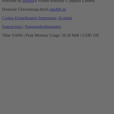
Powered by
phpBB
® Forum Software © phpBB Limited
Deutsche Übersetzung durch
phpBB.de
Cookie-Einstellungen
| Impressum
| Kontakt
Datenschutz
|
Nutzungsbedingungen
Time: 0.009s
| Peak Memory Usage: 10.18 MiB | GZIP: Off