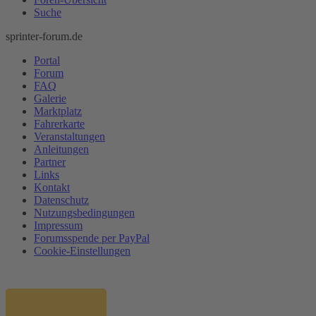
Suche
sprinter-forum.de
Portal
Forum
FAQ
Galerie
Marktplatz
Fahrerkarte
Veranstaltungen
Anleitungen
Partner
Links
Kontakt
Datenschutz
Nutzungsbedingungen
Impressum
Forumsspende per PayPal
Cookie-Einstellungen