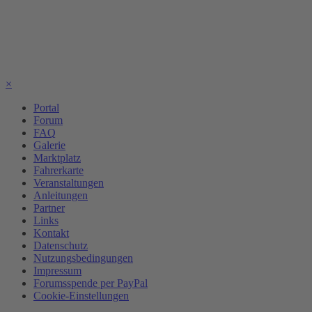
×
Portal
Forum
FAQ
Galerie
Marktplatz
Fahrerkarte
Veranstaltungen
Anleitungen
Partner
Links
Kontakt
Datenschutz
Nutzungsbedingungen
Impressum
Forumsspende per PayPal
Cookie-Einstellungen