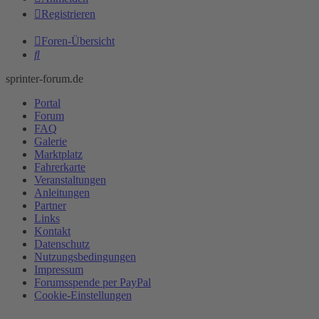
Registrieren
Foren-Übersicht
Suche
sprinter-forum.de
Portal
Forum
FAQ
Galerie
Marktplatz
Fahrerkarte
Veranstaltungen
Anleitungen
Partner
Links
Kontakt
Datenschutz
Nutzungsbedingungen
Impressum
Forumsspende per PayPal
Cookie-Einstellungen