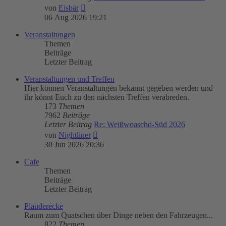
Neuester
von
Eisbär
Beitrag
06 Aug 2026 19:21
Veranstaltungen
Themen
Beiträge
Letzter Beitrag
Veranstaltungen und Treffen
Hier können Veranstaltungen bekannt gegeben werden und
ihr könnt Euch zu den nächsten Treffen verabreden.
173
Themen
7962
Beiträge
Letzter Beitrag
Re: Weißwoaschd-Süd 2026
Neuester
von
Nightliner
Beitrag
30 Jun 2026 20:36
Cafe
Themen
Beiträge
Letzter Beitrag
Plauderecke
Raum zum Quatschen über Dinge neben den Fahrzeugen...
822
Themen