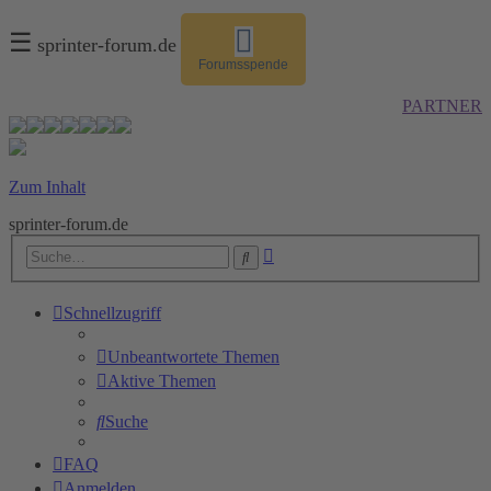
☰
sprinter-forum.de
Forumsspende
PARTNER
Zum Inhalt
sprinter-forum.de
Erweiterte
Suche
Suche
Schnellzugriff
Unbeantwortete Themen
Aktive Themen
Suche
FAQ
Anmelden