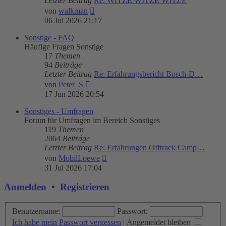
Letzter Beitrag
Re: WITZE WITZE WITZE
Neuester
von
walkman
Beitrag
06 Jul 2026 21:17
Sonstige - FAQ
Häufige Fragen Sonstige
17
Themen
94
Beiträge
Letzter Beitrag
Re: Erfahrungsbericht Bosch-D…
Neuester
von
Peter_S
Beitrag
17 Jun 2026 20:54
Sonstiges - Umfragen
Forum für Umfragen im Bereich Sonstiges
119
Themen
2064
Beiträge
Letzter Beitrag
Re: Erfahrungen Offtrack Camp…
Neuester
von
MobilLoewe
Beitrag
31 Jul 2026 17:04
Anmelden
•
Registrieren
Benutzername:
Passwort:
Ich habe mein Passwort vergessen
|
Angemeldet bleiben