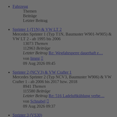
Fahrzeug
Themen
Beiträge
Letzter Beitrag
Sprinter 1 (T1N) & VW LT 2
Mercedes Sprinter 1 (Typ T1N, Baumuster W901-W905) &
VW LT 2 - ab 1995 bis 2006
13073
Themen
112963
Beiträge
Letzter Beitrag
Re: Wegfahrsperre dauerhaft e…
Neuester
von
limmi
Beitrag
09 Aug 2026 09:45
Sprinter 2 (NCV3) & VW Crafter 1
Mercedes Sprinter 2 (Typ NCV3, Baumuster W906) & VW
Crafter 1 - ab 2006 bis 2017 bzw. 2018
8941
Themen
115580
Beiträge
Letzter Beitrag
Re: 516 Ladeluftkühlung verbe…
Neuester
von
Schnabel
Beitrag
09 Aug 2026 09:37
Sprinter 3 (VS30)