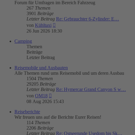
Forum für Umfragen im Bereich Fahrzeug
267
Themen
3901
Beiträge
Letzter Beitrag
Re: Gebrauchter 6-Zylinder: E…
Neuester
von
Kühltaxi
Beitrag
26 Jun 2026 18:30
Camping
Themen
Beiträge
Letzter Beitrag
Reisemobile und Ausbauten
Alle Themen rund ums Reisemobil und um deren Ausbau
1504
Themen
29205
Beiträge
Letzter Beitrag
Re: Hymercar Grand Canyon S w…
Neuester
von
OM18
Beitrag
08 Aug 2026 15:43
Reiseberichte
Wir freuen uns auf die Berichte Eurer Reisen!
114
Themen
2206
Beiträge
Letzter Beitrag
Re: Ostseerunde Usedom bis Sk…