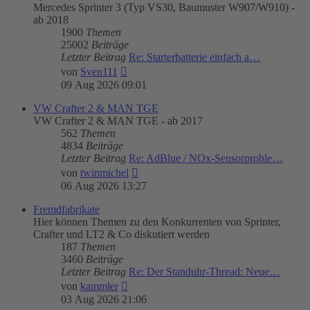
Mercedes Sprinter 3 (Typ VS30, Baumuster W907/W910) -
ab 2018
1900
Themen
25002
Beiträge
Letzter Beitrag
Re: Starterbatterie einfach a…
Neuester
von
Sven111
Beitrag
09 Aug 2026 09:01
VW Crafter 2 & MAN TGE
VW Crafter 2 & MAN TGE - ab 2017
562
Themen
4834
Beiträge
Letzter Beitrag
Re: AdBlue / NOx-Sensorproble…
Neuester
von
twinmichel
Beitrag
06 Aug 2026 13:27
Fremdfabrikate
Hier können Themen zu den Konkurrenten von Sprinter,
Crafter und LT2 & Co diskutiert werden
187
Themen
3460
Beiträge
Letzter Beitrag
Re: Der Standuhr-Thread: Neue…
Neuester
von
kammler
Beitrag
03 Aug 2026 21:06