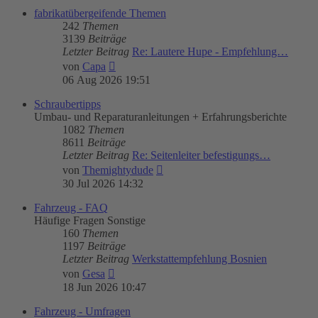
fabrikatübergeifende Themen
242
Themen
3139
Beiträge
Letzter Beitrag
Re: Lautere Hupe - Empfehlung…
Neuester
von
Capa
Beitrag
06 Aug 2026 19:51
Schraubertipps
Umbau- und Reparaturanleitungen + Erfahrungsberichte
1082
Themen
8611
Beiträge
Letzter Beitrag
Re: Seitenleiter befestigungs…
Neuester
von
Themightydude
Beitrag
30 Jul 2026 14:32
Fahrzeug - FAQ
Häufige Fragen Sonstige
160
Themen
1197
Beiträge
Letzter Beitrag
Werkstattempfehlung Bosnien
Neuester
von
Gesa
Beitrag
18 Jun 2026 10:47
Fahrzeug - Umfragen