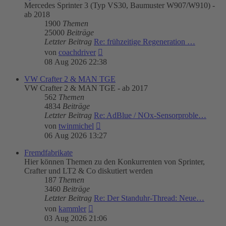
Mercedes Sprinter 3 (Typ VS30, Baumuster W907/W910) -
ab 2018
1900
Themen
25000
Beiträge
Letzter Beitrag
Re: frühzeitige Regeneration …
Neuester
von
coachdriver
Beitrag
08 Aug 2026 22:38
VW Crafter 2 & MAN TGE
VW Crafter 2 & MAN TGE - ab 2017
562
Themen
4834
Beiträge
Letzter Beitrag
Re: AdBlue / NOx-Sensorproble…
Neuester
von
twinmichel
Beitrag
06 Aug 2026 13:27
Fremdfabrikate
Hier können Themen zu den Konkurrenten von Sprinter,
Crafter und LT2 & Co diskutiert werden
187
Themen
3460
Beiträge
Letzter Beitrag
Re: Der Standuhr-Thread: Neue…
Neuester
von
kammler
Beitrag
03 Aug 2026 21:06