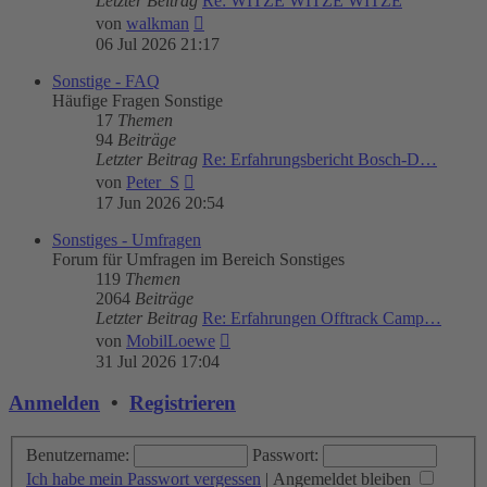
Letzter Beitrag
Re: WITZE WITZE WITZE
Neuester
von
walkman
Beitrag
06 Jul 2026 21:17
Sonstige - FAQ
Häufige Fragen Sonstige
17
Themen
94
Beiträge
Letzter Beitrag
Re: Erfahrungsbericht Bosch-D…
Neuester
von
Peter_S
Beitrag
17 Jun 2026 20:54
Sonstiges - Umfragen
Forum für Umfragen im Bereich Sonstiges
119
Themen
2064
Beiträge
Letzter Beitrag
Re: Erfahrungen Offtrack Camp…
Neuester
von
MobilLoewe
Beitrag
31 Jul 2026 17:04
Anmelden
•
Registrieren
Benutzername:
Passwort:
Ich habe mein Passwort vergessen
|
Angemeldet bleiben