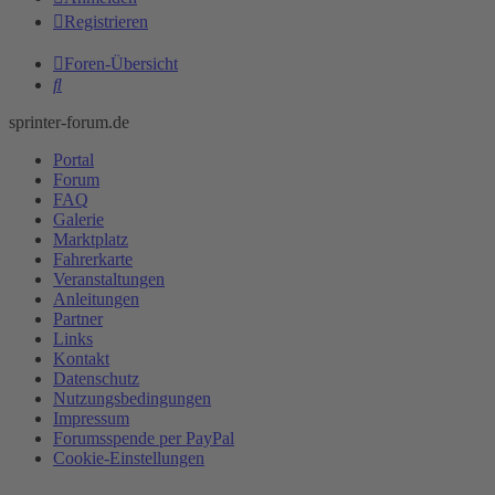
Registrieren
Foren-Übersicht
Suche
sprinter-forum.de
Portal
Forum
FAQ
Galerie
Marktplatz
Fahrerkarte
Veranstaltungen
Anleitungen
Partner
Links
Kontakt
Datenschutz
Nutzungsbedingungen
Impressum
Forumsspende per PayPal
Cookie-Einstellungen