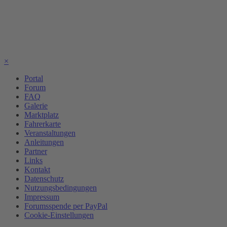
×
Portal
Forum
FAQ
Galerie
Marktplatz
Fahrerkarte
Veranstaltungen
Anleitungen
Partner
Links
Kontakt
Datenschutz
Nutzungsbedingungen
Impressum
Forumsspende per PayPal
Cookie-Einstellungen