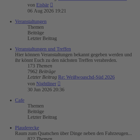
Neuester
von
Eisbär
Beitrag
06 Aug 2026 19:21
Veranstaltungen
Themen
Beiträge
Letzter Beitrag
Veranstaltungen und Treffen
Hier können Veranstaltungen bekannt gegeben werden und
ihr könnt Euch zu den nächsten Treffen verabreden.
173
Themen
7962
Beiträge
Letzter Beitrag
Re: Weißwoaschd-Süd 2026
Neuester
von
Nightliner
Beitrag
30 Jun 2026 20:36
Cafe
Themen
Beiträge
Letzter Beitrag
Plauderecke
Raum zum Quatschen über Dinge neben den Fahrzeugen...
822
Themen