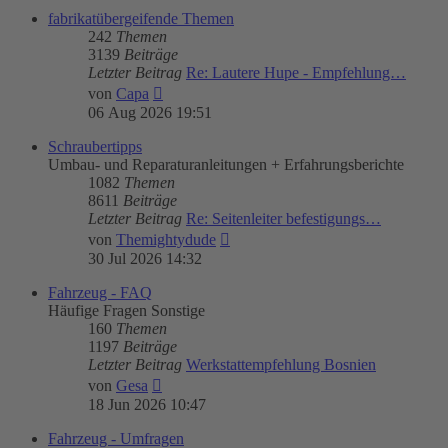
fabrikatübergeifende Themen
242
Themen
3139
Beiträge
Letzter Beitrag
Re: Lautere Hupe - Empfehlung…
Neuester
von
Capa
Beitrag
06 Aug 2026 19:51
Schraubertipps
Umbau- und Reparaturanleitungen + Erfahrungsberichte
1082
Themen
8611
Beiträge
Letzter Beitrag
Re: Seitenleiter befestigungs…
Neuester
von
Themightydude
Beitrag
30 Jul 2026 14:32
Fahrzeug - FAQ
Häufige Fragen Sonstige
160
Themen
1197
Beiträge
Letzter Beitrag
Werkstattempfehlung Bosnien
Neuester
von
Gesa
Beitrag
18 Jun 2026 10:47
Fahrzeug - Umfragen