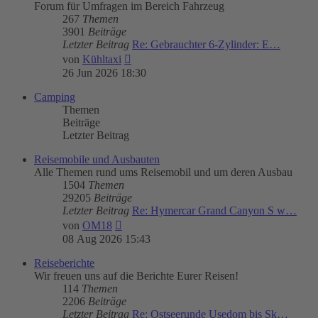
Forum für Umfragen im Bereich Fahrzeug
267
Themen
3901
Beiträge
Letzter Beitrag
Re: Gebrauchter 6-Zylinder: E…
Neuester
von
Kühltaxi
Beitrag
26 Jun 2026 18:30
Camping
Themen
Beiträge
Letzter Beitrag
Reisemobile und Ausbauten
Alle Themen rund ums Reisemobil und um deren Ausbau
1504
Themen
29205
Beiträge
Letzter Beitrag
Re: Hymercar Grand Canyon S w…
Neuester
von
OM18
Beitrag
08 Aug 2026 15:43
Reiseberichte
Wir freuen uns auf die Berichte Eurer Reisen!
114
Themen
2206
Beiträge
Letzter Beitrag
Re: Ostseerunde Usedom bis Sk…