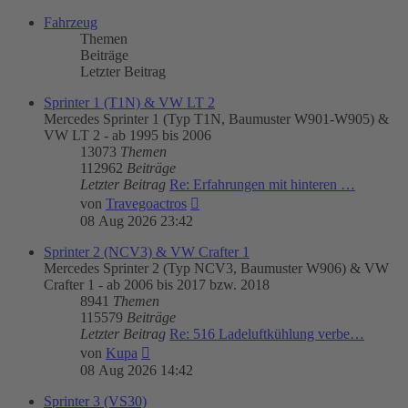
Fahrzeug
Themen
Beiträge
Letzter Beitrag
Sprinter 1 (T1N) & VW LT 2
Mercedes Sprinter 1 (Typ T1N, Baumuster W901-W905) &
VW LT 2 - ab 1995 bis 2006
13073
Themen
112962
Beiträge
Letzter Beitrag
Re: Erfahrungen mit hinteren …
Neuester
von
Travegoactros
Beitrag
08 Aug 2026 23:42
Sprinter 2 (NCV3) & VW Crafter 1
Mercedes Sprinter 2 (Typ NCV3, Baumuster W906) & VW
Crafter 1 - ab 2006 bis 2017 bzw. 2018
8941
Themen
115579
Beiträge
Letzter Beitrag
Re: 516 Ladeluftkühlung verbe…
Neuester
von
Kupa
Beitrag
08 Aug 2026 14:42
Sprinter 3 (VS30)