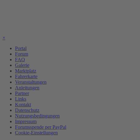
×
Portal
Forum
FAQ
Galerie
Marktplatz
Fahrerkarte
Veranstaltungen
Anleitungen
Partner
Links
Kontakt
Datenschutz
Nutzungsbedingungen
Impressum
Forumsspende per PayPal
Cookie-Einstellungen