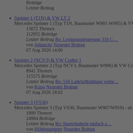
Beiträge
Letzter Beitrag
Sprinter 1 (T1N) & VW LT 2
Mercedes Sprinter 1 (Typ T1N, Baumuster W901-W905) & VW
13072
Themen
112955
Beiträge
Letzter Beitrag
Re: Leistungssteigerung 316 C…
von
Juliancito
Neuester Beitrag
07 Aug 2026 14:00
Sprinter 2 (NCV3) & VW Crafter 1
Mercedes Sprinter 2 (Typ NCV3, Baumuster W906) & VW Craft
8941
Themen
115575
Beiträge
Letzter Beitrag
Re: 516 Ladeluftkühlung verbe…
von
Kupa
Neuester Beitrag
07 Aug 2026 18:02
Sprinter 3 (VS30)
Mercedes Sprinter 3 (Typ VS30, Baumuster W907/W910) - ab
1899
Themen
24984
Beiträge
Letzter Beitrag
Re: Starterbatterie einfach a…
von
Höhlensprinter
Neuester Beitrag