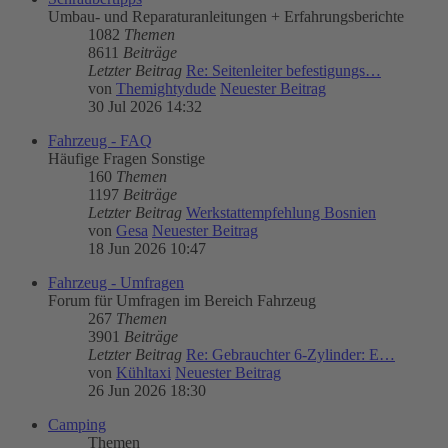
Umbau- und Reparaturanleitungen + Erfahrungsberichte
1082
Themen
8611
Beiträge
Letzter Beitrag
Re: Seitenleiter befestigungs…
von
Themightydude
Neuester Beitrag
30 Jul 2026 14:32
Fahrzeug - FAQ
Häufige Fragen Sonstige
160
Themen
1197
Beiträge
Letzter Beitrag
Werkstattempfehlung Bosnien
von
Gesa
Neuester Beitrag
18 Jun 2026 10:47
Fahrzeug - Umfragen
Forum für Umfragen im Bereich Fahrzeug
267
Themen
3901
Beiträge
Letzter Beitrag
Re: Gebrauchter 6-Zylinder: E…
von
Kühltaxi
Neuester Beitrag
26 Jun 2026 18:30
Camping
Themen