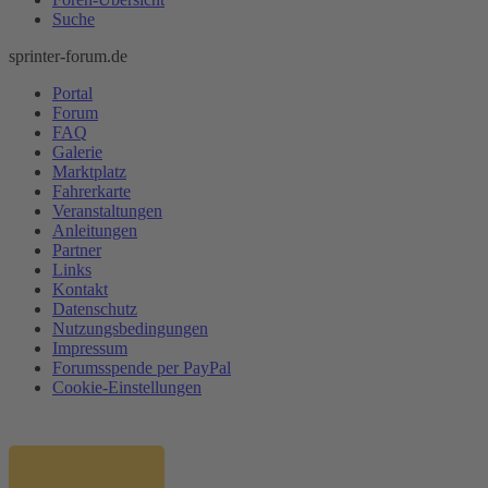
Suche
sprinter-forum.de
Portal
Forum
FAQ
Galerie
Marktplatz
Fahrerkarte
Veranstaltungen
Anleitungen
Partner
Links
Kontakt
Datenschutz
Nutzungsbedingungen
Impressum
Forumsspende per PayPal
Cookie-Einstellungen