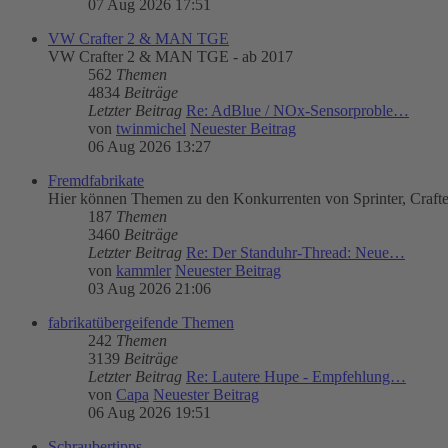
07 Aug 2026 17:51
VW Crafter 2 & MAN TGE
VW Crafter 2 & MAN TGE - ab 2017
562
Themen
4834
Beiträge
Letzter Beitrag
Re: AdBlue / NOx-Sensorproble…
von
twinmichel
Neuester Beitrag
06 Aug 2026 13:27
Fremdfabrikate
Hier können Themen zu den Konkurrenten von Sprinter, Craft
187
Themen
3460
Beiträge
Letzter Beitrag
Re: Der Standuhr-Thread: Neue…
von
kammler
Neuester Beitrag
03 Aug 2026 21:06
fabrikatübergeifende Themen
242
Themen
3139
Beiträge
Letzter Beitrag
Re: Lautere Hupe - Empfehlung…
von
Capa
Neuester Beitrag
06 Aug 2026 19:51
Schraubertipps