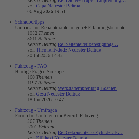
Letzter Beitrag
Re: Lautere Hupe - Empfehlung…
von
Capa
Neuester Beitrag
06 Aug 2026 19:51
Schraubertipps
Umbau- und Reparaturanleitungen + Erfahrungsberichte
1082
Themen
8611
Beiträge
Letzter Beitrag
Re: Seitenleiter befestigungs…
von
Themightydude
Neuester Beitrag
30 Jul 2026 14:32
Fahrzeug - FAQ
Häufige Fragen Sonstige
160
Themen
1197
Beiträge
Letzter Beitrag
Werkstattempfehlung Bosnien
von
Gesa
Neuester Beitrag
18 Jun 2026 10:47
Fahrzeug - Umfragen
Forum für Umfragen im Bereich Fahrzeug
267
Themen
3901
Beiträge
Letzter Beitrag
Re: Gebrauchter 6-Zylinder: E…
von
Kühltaxi
Neuester Beitrag