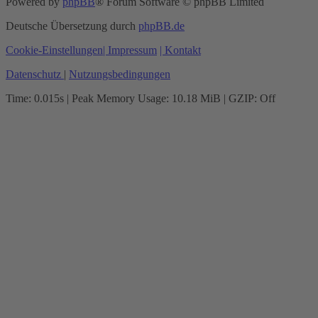
Powered by
phpBB
® Forum Software © phpBB Limited
Deutsche Übersetzung durch
phpBB.de
Cookie-Einstellungen
| Impressum
| Kontakt
Datenschutz
|
Nutzungsbedingungen
Time: 0.015s
| Peak Memory Usage: 10.18 MiB | GZIP: Off