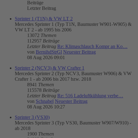
Beiträge
Letzter Beitrag
Sprinter 1 (T1N) & VW LT 2
Mercedes Sprinter 1 (Typ T1N, Baumuster W901-W905) &
VW LT 2 - ab 1995 bis 2006
13072
Themen
112957
Beiträge
Letzter Beitrag
Re: Klimaschlauch Kompr an Ko…
von
BernihdStrGl
Neuester Beitrag
08 Aug 2026 09:01
Sprinter 2 (NCV3) & VW Crafter 1
Mercedes Sprinter 2 (Typ NCV3, Baumuster W906) & VW
Crafter 1 - ab 2006 bis 2017 bzw. 2018
8941
Themen
115578
Beiträge
Letzter Beitrag
Re: 516 Ladeluftkühlung verbe…
von
Schnabel
Neuester Beitrag
08 Aug 2026 10:27
Sprinter 3 (VS30)
Mercedes Sprinter 3 (Typ VS30, Baumuster W907/W910) -
ab 2018
1900
Themen