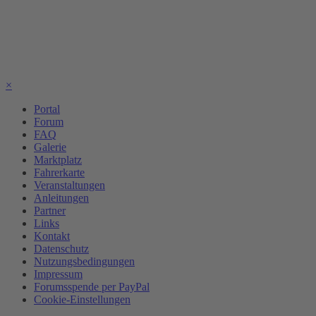
×
Portal
Forum
FAQ
Galerie
Marktplatz
Fahrerkarte
Veranstaltungen
Anleitungen
Partner
Links
Kontakt
Datenschutz
Nutzungsbedingungen
Impressum
Forumsspende per PayPal
Cookie-Einstellungen