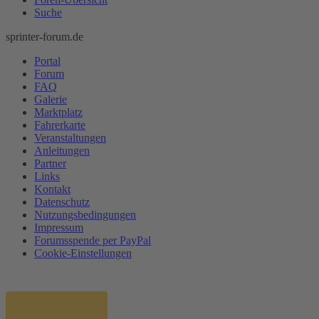
Suche
sprinter-forum.de
Portal
Forum
FAQ
Galerie
Marktplatz
Fahrerkarte
Veranstaltungen
Anleitungen
Partner
Links
Kontakt
Datenschutz
Nutzungsbedingungen
Impressum
Forumsspende per PayPal
Cookie-Einstellungen