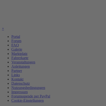
×
Portal
Forum
FAQ
Galerie
Marktplatz
Fahrerkarte
Veranstaltungen
Anleitungen
Partner
Links
Kontakt
Datenschutz
Nutzungsbedingungen
Impressum
Forumsspende per PayPal
Cookie-Einstellungen