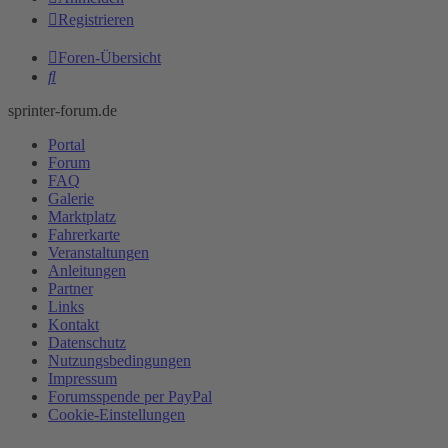
Registrieren
Foren-Übersicht
Suche
sprinter-forum.de
Portal
Forum
FAQ
Galerie
Marktplatz
Fahrerkarte
Veranstaltungen
Anleitungen
Partner
Links
Kontakt
Datenschutz
Nutzungsbedingungen
Impressum
Forumsspende per PayPal
Cookie-Einstellungen