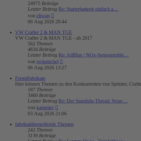
24975
Beiträge
Letzter Beitrag
Re: Starterbatterie einfach a…
Neuester
von
eliwan
Beitrag
06 Aug 2026 20:44
VW Crafter 2 & MAN TGE
VW Crafter 2 & MAN TGE - ab 2017
562
Themen
4834
Beiträge
Letzter Beitrag
Re: AdBlue / NOx-Sensorproble…
Neuester
von
twinmichel
Beitrag
06 Aug 2026 13:27
Fremdfabrikate
Hier können Themen zu den Konkurrenten von Sprinter, Craft
187
Themen
3460
Beiträge
Letzter Beitrag
Re: Der Standuhr-Thread: Neue…
Neuester
von
kammler
Beitrag
03 Aug 2026 21:06
fabrikatübergeifende Themen
242
Themen
3139
Beiträge