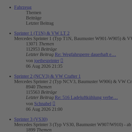
Fahrzeug
Themen
Beiträge
Letzter Beitrag
Sprinter 1 (T1N) & VW LT 2
Mercedes Sprinter 1 (Typ T1N, Baumuster W901-W905) & VW
13071
Themen
112953
Beiträge
Letzter Beitrag
Re: Wegfahrsperre dauerhaft e…
Neuester
von
joethesprinter
Beitrag
06 Aug 2026 21:35
Sprinter 2 (NCV3) & VW Crafter 1
Mercedes Sprinter 2 (Typ NCV3, Baumuster W906) & VW Craft
8940
Themen
115563
Beiträge
Letzter Beitrag
Re: 516 Ladeluftkühlung verbe…
Neuester
von
Schnabel
Beitrag
06 Aug 2026 21:00
Sprinter 3 (VS30)
Mercedes Sprinter 3 (Typ VS30, Baumuster W907/W910) - ab
1899
Themen