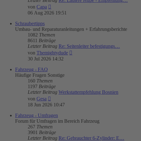
Letzter Beitrag
Re: Lautere Hupe - Empfehlung…
Neuester
von
Capa
Beitrag
06 Aug 2026 19:51
Schraubertipps
Umbau- und Reparaturanleitungen + Erfahrungsberichte
1082
Themen
8611
Beiträge
Letzter Beitrag
Re: Seitenleiter befestigungs…
Neuester
von
Themightydude
Beitrag
30 Jul 2026 14:32
Fahrzeug - FAQ
Häufige Fragen Sonstige
160
Themen
1197
Beiträge
Letzter Beitrag
Werkstattempfehlung Bosnien
Neuester
von
Gesa
Beitrag
18 Jun 2026 10:47
Fahrzeug - Umfragen
Forum für Umfragen im Bereich Fahrzeug
267
Themen
3901
Beiträge
Letzter Beitrag
Re: Gebrauchter 6-Zylinder: E…