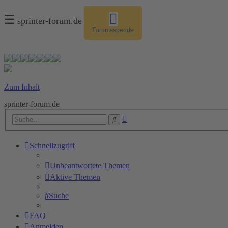
☰
sprinter-forum.de
Forumsspende
Zum Inhalt
sprinter-forum.de
Erweiterte
Suche
Suche
Schnellzugriff
Unbeantwortete Themen
Aktive Themen
Suche
FAQ
Anmelden