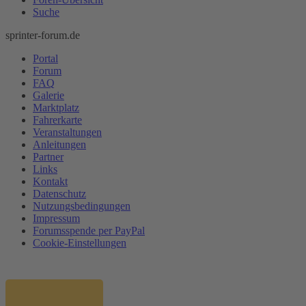
Suche
sprinter-forum.de
Portal
Forum
FAQ
Galerie
Marktplatz
Fahrerkarte
Veranstaltungen
Anleitungen
Partner
Links
Kontakt
Datenschutz
Nutzungsbedingungen
Impressum
Forumsspende per PayPal
Cookie-Einstellungen