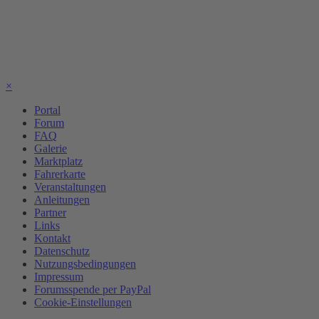
×
Portal
Forum
FAQ
Galerie
Marktplatz
Fahrerkarte
Veranstaltungen
Anleitungen
Partner
Links
Kontakt
Datenschutz
Nutzungsbedingungen
Impressum
Forumsspende per PayPal
Cookie-Einstellungen