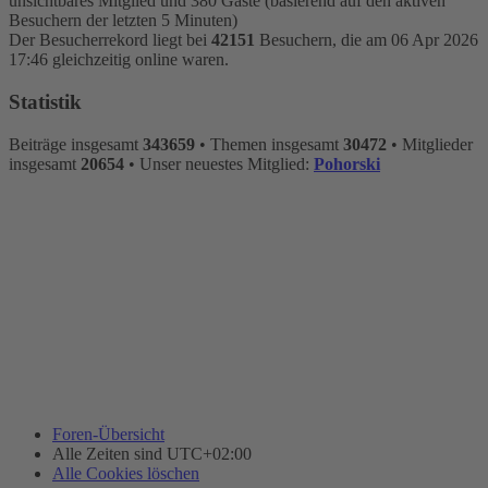
unsichtbares Mitglied und 380 Gäste (basierend auf den aktiven
Besuchern der letzten 5 Minuten)
Der Besucherrekord liegt bei
42151
Besuchern, die am 06 Apr 2026
17:46 gleichzeitig online waren.
Statistik
Beiträge insgesamt
343659
• Themen insgesamt
30472
• Mitglieder
insgesamt
20654
• Unser neuestes Mitglied:
Pohorski
Foren-Übersicht
Alle Zeiten sind
UTC+02:00
Alle Cookies löschen