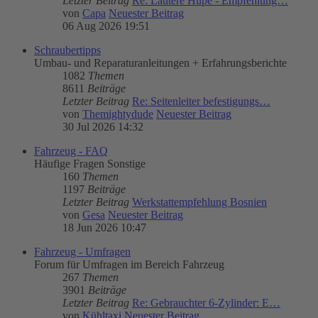
Letzter Beitrag
Re: Lautere Hupe - Empfehlung…
von
Capa
Neuester Beitrag
06 Aug 2026 19:51
Schraubertipps
Umbau- und Reparaturanleitungen + Erfahrungsberichte
1082
Themen
8611
Beiträge
Letzter Beitrag
Re: Seitenleiter befestigungs…
von
Themightydude
Neuester Beitrag
30 Jul 2026 14:32
Fahrzeug - FAQ
Häufige Fragen Sonstige
160
Themen
1197
Beiträge
Letzter Beitrag
Werkstattempfehlung Bosnien
von
Gesa
Neuester Beitrag
18 Jun 2026 10:47
Fahrzeug - Umfragen
Forum für Umfragen im Bereich Fahrzeug
267
Themen
3901
Beiträge
Letzter Beitrag
Re: Gebrauchter 6-Zylinder: E…
von
Kühltaxi
Neuester Beitrag