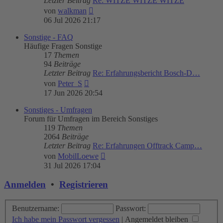
Letzter Beitrag
Re: WITZE WITZE WITZE
Neuester
von
walkman
Beitrag
06 Jul 2026 21:17
Sonstige - FAQ
Häufige Fragen Sonstige
17
Themen
94
Beiträge
Letzter Beitrag
Re: Erfahrungsbericht Bosch-D…
Neuester
von
Peter_S
Beitrag
17 Jun 2026 20:54
Sonstiges - Umfragen
Forum für Umfragen im Bereich Sonstiges
119
Themen
2064
Beiträge
Letzter Beitrag
Re: Erfahrungen Offtrack Camp…
Neuester
von
MobilLoewe
Beitrag
31 Jul 2026 17:04
Anmelden
•
Registrieren
Benutzername:
Passwort:
Ich habe mein Passwort vergessen
|
Angemeldet bleiben