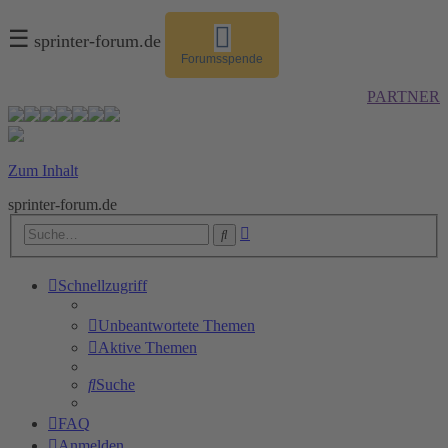
☰
sprinter-forum.de
Forumsspende
PARTNER
Zum Inhalt
sprinter-forum.de
Erweiterte
Suche
Suche
Schnellzugriff
Unbeantwortete Themen
Aktive Themen
Suche
FAQ
Anmelden