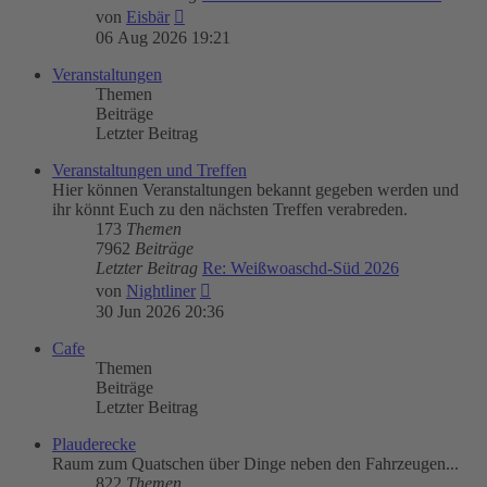
Neuester
von
Eisbär
Beitrag
06 Aug 2026 19:21
Veranstaltungen
Themen
Beiträge
Letzter Beitrag
Veranstaltungen und Treffen
Hier können Veranstaltungen bekannt gegeben werden und
ihr könnt Euch zu den nächsten Treffen verabreden.
173
Themen
7962
Beiträge
Letzter Beitrag
Re: Weißwoaschd-Süd 2026
Neuester
von
Nightliner
Beitrag
30 Jun 2026 20:36
Cafe
Themen
Beiträge
Letzter Beitrag
Plauderecke
Raum zum Quatschen über Dinge neben den Fahrzeugen...
822
Themen