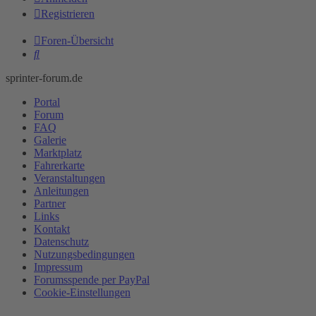
Registrieren
Foren-Übersicht
Suche
sprinter-forum.de
Portal
Forum
FAQ
Galerie
Marktplatz
Fahrerkarte
Veranstaltungen
Anleitungen
Partner
Links
Kontakt
Datenschutz
Nutzungsbedingungen
Impressum
Forumsspende per PayPal
Cookie-Einstellungen