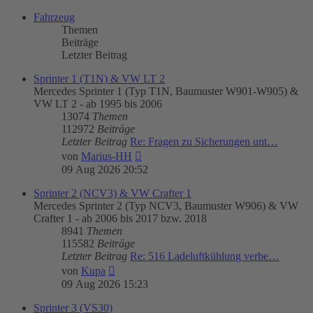
Fahrzeug
Themen
Beiträge
Letzter Beitrag
Sprinter 1 (T1N) & VW LT 2
Mercedes Sprinter 1 (Typ T1N, Baumuster W901-W905) &
VW LT 2 - ab 1995 bis 2006
13074
Themen
112972
Beiträge
Letzter Beitrag
Re: Fragen zu Sicherungen unt…
Neuester
von
Marius-HH
Beitrag
09 Aug 2026 20:52
Sprinter 2 (NCV3) & VW Crafter 1
Mercedes Sprinter 2 (Typ NCV3, Baumuster W906) & VW
Crafter 1 - ab 2006 bis 2017 bzw. 2018
8941
Themen
115582
Beiträge
Letzter Beitrag
Re: 516 Ladeluftkühlung verbe…
Neuester
von
Kupa
Beitrag
09 Aug 2026 15:23
Sprinter 3 (VS30)