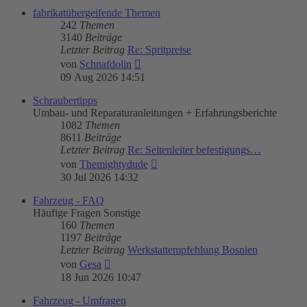
fabrikatübergeifende Themen
242
Themen
3140
Beiträge
Letzter Beitrag
Re: Spritpreise
Neuester
von
Schnafdolin
Beitrag
09 Aug 2026 14:51
Schraubertipps
Umbau- und Reparaturanleitungen + Erfahrungsberichte
1082
Themen
8611
Beiträge
Letzter Beitrag
Re: Seitenleiter befestigungs…
Neuester
von
Themightydude
Beitrag
30 Jul 2026 14:32
Fahrzeug - FAQ
Häufige Fragen Sonstige
160
Themen
1197
Beiträge
Letzter Beitrag
Werkstattempfehlung Bosnien
Neuester
von
Gesa
Beitrag
18 Jun 2026 10:47
Fahrzeug - Umfragen