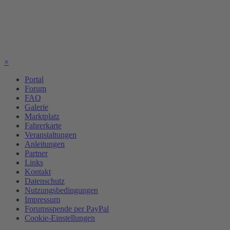
×
Portal
Forum
FAQ
Galerie
Marktplatz
Fahrerkarte
Veranstaltungen
Anleitungen
Partner
Links
Kontakt
Datenschutz
Nutzungsbedingungen
Impressum
Forumsspende per PayPal
Cookie-Einstellungen