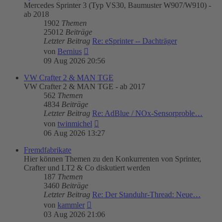
Mercedes Sprinter 3 (Typ VS30, Baumuster W907/W910) -
ab 2018
1902
Themen
25012
Beiträge
Letzter Beitrag
Re: eSprinter -- Dachträger
Neuester
von
Bernius
Beitrag
09 Aug 2026 20:56
VW Crafter 2 & MAN TGE
VW Crafter 2 & MAN TGE - ab 2017
562
Themen
4834
Beiträge
Letzter Beitrag
Re: AdBlue / NOx-Sensorproble…
Neuester
von
twinmichel
Beitrag
06 Aug 2026 13:27
Fremdfabrikate
Hier können Themen zu den Konkurrenten von Sprinter,
Crafter und LT2 & Co diskutiert werden
187
Themen
3460
Beiträge
Letzter Beitrag
Re: Der Standuhr-Thread: Neue…
Neuester
von
kammler
Beitrag
03 Aug 2026 21:06