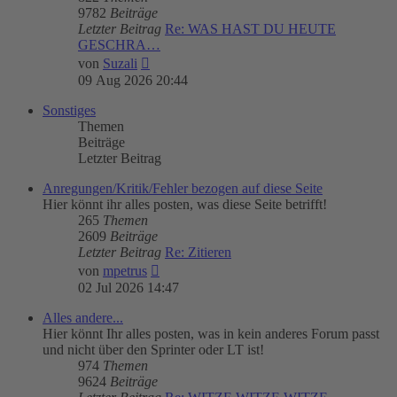
9782
Beiträge
Letzter Beitrag
Re: WAS HAST DU HEUTE
GESCHRA…
Neuester
von
Suzali
Beitrag
09 Aug 2026 20:44
Sonstiges
Themen
Beiträge
Letzter Beitrag
Anregungen/Kritik/Fehler bezogen auf diese Seite
Hier könnt ihr alles posten, was diese Seite betrifft!
265
Themen
2609
Beiträge
Letzter Beitrag
Re: Zitieren
Neuester
von
mpetrus
Beitrag
02 Jul 2026 14:47
Alles andere...
Hier könnt Ihr alles posten, was in kein anderes Forum passt
und nicht über den Sprinter oder LT ist!
974
Themen
9624
Beiträge