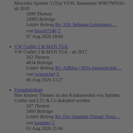
Mercedes Sprinter 3 (Typ VS30, Baumuster W907/W910) -
ab 2018
1899
Themen
24985
Beiträge
Letzter Beitrag
Re: 319: Seltsame Leistungssc…
Neuester
von
hawe07546
Beitrag
07 Aug 2026 18:04
VW Crafter 2 & MAN TGE
VW Crafter 2 & MAN TGE - ab 2017
562
Themen
4834
Beiträge
Letzter Beitrag
Re: AdBlue / NOx-Sensorproble…
Neuester
von
twinmichel
Beitrag
06 Aug 2026 13:27
Fremdfabrikate
Hier können Themen zu den Konkurrenten von Sprinter,
Crafter und LT2 & Co diskutiert werden
187
Themen
3460
Beiträge
Letzter Beitrag
Re: Der Standuhr-Thread: Neue…
Neuester
von
kammler
Beitrag
03 Aug 2026 21:06