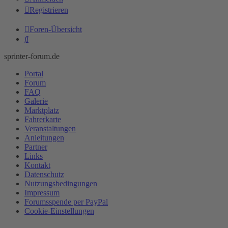
Registrieren
Foren-Übersicht
Suche
sprinter-forum.de
Portal
Forum
FAQ
Galerie
Marktplatz
Fahrerkarte
Veranstaltungen
Anleitungen
Partner
Links
Kontakt
Datenschutz
Nutzungsbedingungen
Impressum
Forumsspende per PayPal
Cookie-Einstellungen