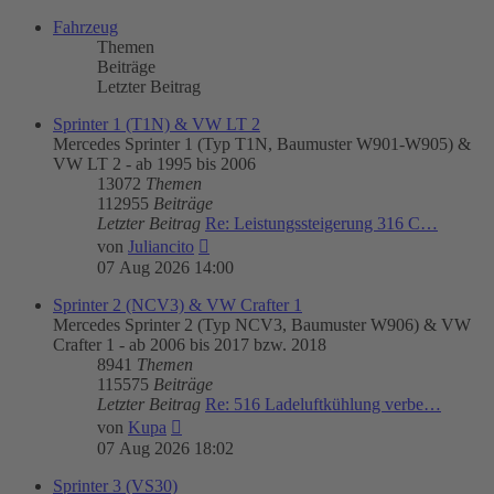
Fahrzeug
Themen
Beiträge
Letzter Beitrag
Sprinter 1 (T1N) & VW LT 2
Mercedes Sprinter 1 (Typ T1N, Baumuster W901-W905) &
VW LT 2 - ab 1995 bis 2006
13072
Themen
112955
Beiträge
Letzter Beitrag
Re: Leistungssteigerung 316 C…
Neuester
von
Juliancito
Beitrag
07 Aug 2026 14:00
Sprinter 2 (NCV3) & VW Crafter 1
Mercedes Sprinter 2 (Typ NCV3, Baumuster W906) & VW
Crafter 1 - ab 2006 bis 2017 bzw. 2018
8941
Themen
115575
Beiträge
Letzter Beitrag
Re: 516 Ladeluftkühlung verbe…
Neuester
von
Kupa
Beitrag
07 Aug 2026 18:02
Sprinter 3 (VS30)