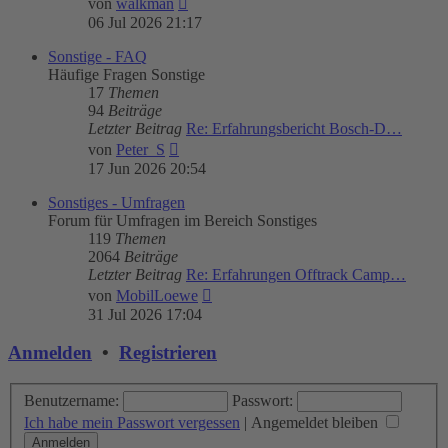
von
walkman
Beitrag
06 Jul 2026 21:17
Sonstige - FAQ
Häufige Fragen Sonstige
17
Themen
94
Beiträge
Letzter Beitrag
Re: Erfahrungsbericht Bosch-D…
Neuester
von
Peter_S
Beitrag
17 Jun 2026 20:54
Sonstiges - Umfragen
Forum für Umfragen im Bereich Sonstiges
119
Themen
2064
Beiträge
Letzter Beitrag
Re: Erfahrungen Offtrack Camp…
Neuester
von
MobilLoewe
Beitrag
31 Jul 2026 17:04
Anmelden
•
Registrieren
Benutzername:
Passwort:
Ich habe mein Passwort vergessen
|
Angemeldet bleiben