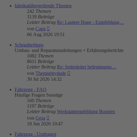
fabrikatübergeifende Themen
242
Themen
3139
Beiträge
Letzter Beitrag
Re: Lautere Hupe - Empfehlung…
Neuester
von
Capa
Beitrag
06 Aug 2026 19:51
Schraubertipps
Umbau- und Reparaturanleitungen + Erfahrungsberichte
1082
Themen
8611
Beiträge
Letzter Beitrag
Re: Seitenleiter befestigungs…
Neuester
von
Themightydude
Beitrag
30 Jul 2026 14:32
Fahrzeug - FAQ
Häufige Fragen Sonstige
160
Themen
1197
Beiträge
Letzter Beitrag
Werkstattempfehlung Bosnien
Neuester
von
Gesa
Beitrag
18 Jun 2026 10:47
Fahrzeug - Umfragen