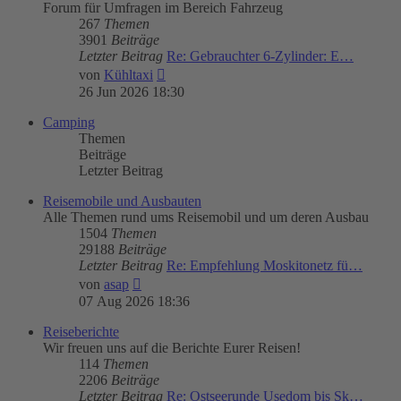
Forum für Umfragen im Bereich Fahrzeug
267
Themen
3901
Beiträge
Letzter Beitrag
Re: Gebrauchter 6-Zylinder: E…
Neuester
von
Kühltaxi
Beitrag
26 Jun 2026 18:30
Camping
Themen
Beiträge
Letzter Beitrag
Reisemobile und Ausbauten
Alle Themen rund ums Reisemobil und um deren Ausbau
1504
Themen
29188
Beiträge
Letzter Beitrag
Re: Empfehlung Moskitonetz fü…
Neuester
von
asap
Beitrag
07 Aug 2026 18:36
Reiseberichte
Wir freuen uns auf die Berichte Eurer Reisen!
114
Themen
2206
Beiträge
Letzter Beitrag
Re: Ostseerunde Usedom bis Sk…