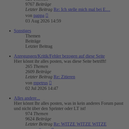
9767
Beiträge
Letzter Beitrag
Re: Ich stelle mich mal bei E…
Neuester
von
pappa
Beitrag
03 Aug 2026 14:59
Sonstiges
Themen
Beiträge
Letzter Beitrag
Anregungen/Kritik/Fehler bezogen auf diese Seite
Hier könnt ihr alles posten, was diese Seite betrifft!
265
Themen
2609
Beiträge
Letzter Beitrag
Re: Zitieren
Neuester
von
mpetrus
Beitrag
02 Jul 2026 14:47
Alles andere...
Hier könnt Ihr alles posten, was in kein anderes Forum passt
und nicht über den Sprinter oder LT ist!
974
Themen
9624
Beiträge
Letzter Beitrag
Re: WITZE WITZE WITZE
Neuester