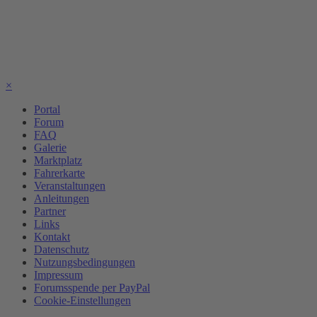
×
Portal
Forum
FAQ
Galerie
Marktplatz
Fahrerkarte
Veranstaltungen
Anleitungen
Partner
Links
Kontakt
Datenschutz
Nutzungsbedingungen
Impressum
Forumsspende per PayPal
Cookie-Einstellungen