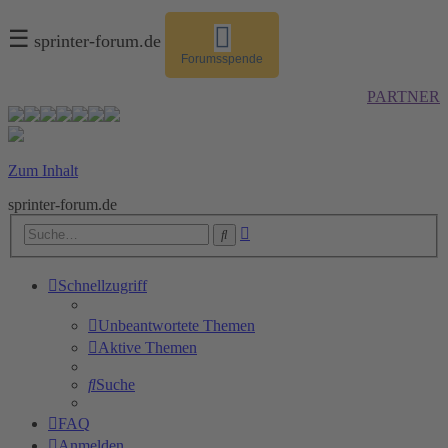
☰
sprinter-forum.de
Forumsspende
PARTNER
Zum Inhalt
sprinter-forum.de
Erweiterte
Suche
Suche
Schnellzugriff
Unbeantwortete Themen
Aktive Themen
Suche
FAQ
Anmelden