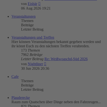
Neuester
von
Eisbär
Beitrag
06 Aug 2026 19:21
Veranstaltungen
Themen
Beiträge
Letzter Beitrag
Veranstaltungen und Treffen
Hier können Veranstaltungen bekannt gegeben werden und
ihr könnt Euch zu den nächsten Treffen verabreden.
173
Themen
7962
Beiträge
Letzter Beitrag
Re: Weißwoaschd-Süd 2026
Neuester
von
Nightliner
Beitrag
30 Jun 2026 20:36
Cafe
Themen
Beiträge
Letzter Beitrag
Plauderecke
Raum zum Quatschen über Dinge neben den Fahrzeugen...
821
Themen