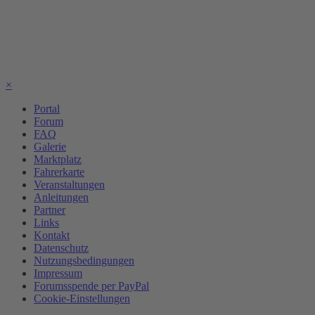
×
Portal
Forum
FAQ
Galerie
Marktplatz
Fahrerkarte
Veranstaltungen
Anleitungen
Partner
Links
Kontakt
Datenschutz
Nutzungsbedingungen
Impressum
Forumsspende per PayPal
Cookie-Einstellungen