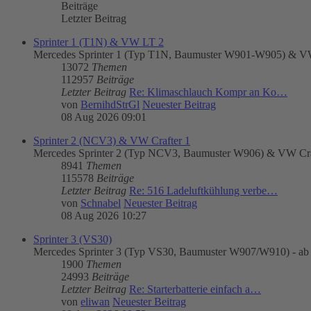
Beiträge
Letzter Beitrag
Sprinter 1 (T1N) & VW LT 2
Mercedes Sprinter 1 (Typ T1N, Baumuster W901-W905) & VW
13072
Themen
112957
Beiträge
Letzter Beitrag
Re: Klimaschlauch Kompr an Ko…
von
BernihdStrGl
Neuester Beitrag
08 Aug 2026 09:01
Sprinter 2 (NCV3) & VW Crafter 1
Mercedes Sprinter 2 (Typ NCV3, Baumuster W906) & VW Craft
8941
Themen
115578
Beiträge
Letzter Beitrag
Re: 516 Ladeluftkühlung verbe…
von
Schnabel
Neuester Beitrag
08 Aug 2026 10:27
Sprinter 3 (VS30)
Mercedes Sprinter 3 (Typ VS30, Baumuster W907/W910) - ab
1900
Themen
24993
Beiträge
Letzter Beitrag
Re: Starterbatterie einfach a…
von
eliwan
Neuester Beitrag