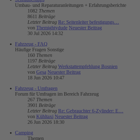
Umbau- und Reparaturanleitungen + Erfahrungsberichte
1082
Themen
8611
Beiträge
Letzter Beitrag
Re: Seitenleiter befestigungs…
von
Themightydude
Neuester Beitrag
30 Jul 2026 14:32
Fahrzeug - FAQ
Häufige Fragen Sonstige
160
Themen
1197
Beiträge
Letzter Beitrag
Werkstattempfehlung Bosnien
von
Gesa
Neuester Beitrag
18 Jun 2026 10:47
Fahrzeug - Umfragen
Forum für Umfragen im Bereich Fahrzeug
267
Themen
3901
Beiträge
Letzter Beitrag
Re: Gebrauchter 6-Zylinder: E…
von
Kühltaxi
Neuester Beitrag
26 Jun 2026 18:30
Camping
Themen