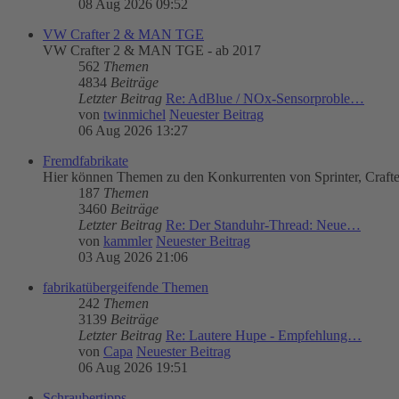
08 Aug 2026 09:52
VW Crafter 2 & MAN TGE
VW Crafter 2 & MAN TGE - ab 2017
562
Themen
4834
Beiträge
Letzter Beitrag
Re: AdBlue / NOx-Sensorproble…
von
twinmichel
Neuester Beitrag
06 Aug 2026 13:27
Fremdfabrikate
Hier können Themen zu den Konkurrenten von Sprinter, Craft
187
Themen
3460
Beiträge
Letzter Beitrag
Re: Der Standuhr-Thread: Neue…
von
kammler
Neuester Beitrag
03 Aug 2026 21:06
fabrikatübergeifende Themen
242
Themen
3139
Beiträge
Letzter Beitrag
Re: Lautere Hupe - Empfehlung…
von
Capa
Neuester Beitrag
06 Aug 2026 19:51
Schraubertipps