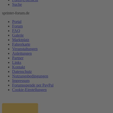
Suche
sprinter-forum.de
Portal
Forum
FAQ
Galerie
Marktplatz
Fahrerkarte
Veranstaltungen
Anleitungen
Partner
Links
Kontakt
Datenschutz
Nutzungsbedingungen
Impressum
Forumsspende per PayPal
Cookie-Einstellungen