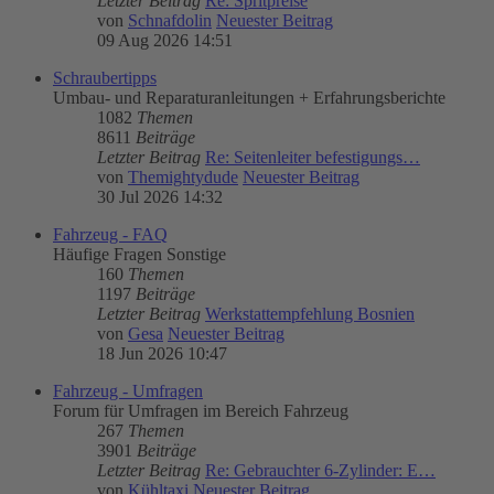
Letzter Beitrag
Re: Spritpreise
von
Schnafdolin
Neuester Beitrag
09 Aug 2026 14:51
Schraubertipps
Umbau- und Reparaturanleitungen + Erfahrungsberichte
1082
Themen
8611
Beiträge
Letzter Beitrag
Re: Seitenleiter befestigungs…
von
Themightydude
Neuester Beitrag
30 Jul 2026 14:32
Fahrzeug - FAQ
Häufige Fragen Sonstige
160
Themen
1197
Beiträge
Letzter Beitrag
Werkstattempfehlung Bosnien
von
Gesa
Neuester Beitrag
18 Jun 2026 10:47
Fahrzeug - Umfragen
Forum für Umfragen im Bereich Fahrzeug
267
Themen
3901
Beiträge
Letzter Beitrag
Re: Gebrauchter 6-Zylinder: E…
von
Kühltaxi
Neuester Beitrag