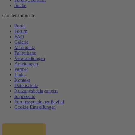
Suche
sprinter-forum.de
Portal
Forum
FAQ
Galerie
Marktplatz
Fahrerkarte
Veranstaltungen
Anleitungen
Partner
Links
Kontakt
Datenschutz
Nutzungsbedingungen
Impressum
Forumsspende per PayPal
Cookie-Einstellungen