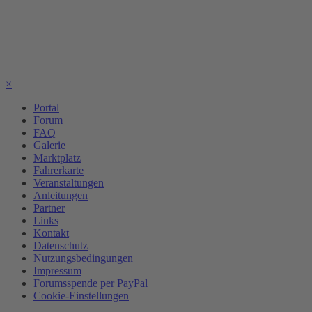
×
Portal
Forum
FAQ
Galerie
Marktplatz
Fahrerkarte
Veranstaltungen
Anleitungen
Partner
Links
Kontakt
Datenschutz
Nutzungsbedingungen
Impressum
Forumsspende per PayPal
Cookie-Einstellungen