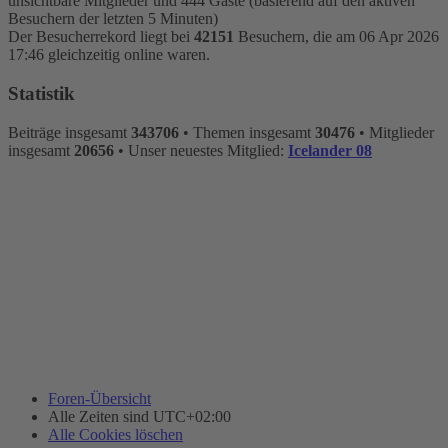
unsichtbare Mitglieder und 444 Gäste (basierend auf den aktiven
Besuchern der letzten 5 Minuten)
Der Besucherrekord liegt bei
42151
Besuchern, die am 06 Apr 2026
17:46 gleichzeitig online waren.
Statistik
Beiträge insgesamt
343706
• Themen insgesamt
30476
• Mitglieder
insgesamt
20656
• Unser neuestes Mitglied:
Icelander 08
Foren-Übersicht
Alle Zeiten sind
UTC+02:00
Alle Cookies löschen