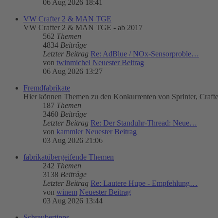
06 Aug 2026 18:41
VW Crafter 2 & MAN TGE
VW Crafter 2 & MAN TGE - ab 2017
562
Themen
4834
Beiträge
Letzter Beitrag
Re: AdBlue / NOx-Sensorproble…
von
twinmichel
Neuester Beitrag
06 Aug 2026 13:27
Fremdfabrikate
Hier können Themen zu den Konkurrenten von Sprinter, Craft
187
Themen
3460
Beiträge
Letzter Beitrag
Re: Der Standuhr-Thread: Neue…
von
kammler
Neuester Beitrag
03 Aug 2026 21:06
fabrikatübergeifende Themen
242
Themen
3138
Beiträge
Letzter Beitrag
Re: Lautere Hupe - Empfehlung…
von
winem
Neuester Beitrag
03 Aug 2026 13:44
Schraubertipps