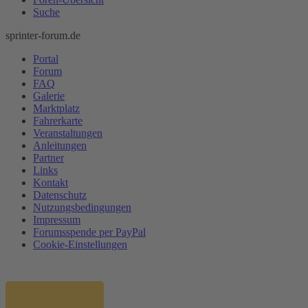
Suche
sprinter-forum.de
Portal
Forum
FAQ
Galerie
Marktplatz
Fahrerkarte
Veranstaltungen
Anleitungen
Partner
Links
Kontakt
Datenschutz
Nutzungsbedingungen
Impressum
Forumsspende per PayPal
Cookie-Einstellungen