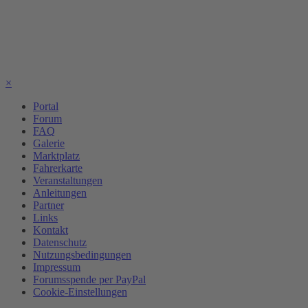
×
Portal
Forum
FAQ
Galerie
Marktplatz
Fahrerkarte
Veranstaltungen
Anleitungen
Partner
Links
Kontakt
Datenschutz
Nutzungsbedingungen
Impressum
Forumsspende per PayPal
Cookie-Einstellungen