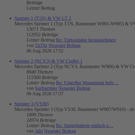
Beiträge
Letzter Beitrag
Sprinter 1 (T1N) & VW LT 2
Mercedes Sprinter 1 (Typ T1N, Baumuster W901-W905) & VW
13071
Themen
112952
Beiträge
Letzter Beitrag
Re: Türkontakte herausnehmen
von
TnTkr
Neuester Beitrag
06 Aug 2026 17:52
Sprinter 2 (NCV3) & VW Crafter 1
Mercedes Sprinter 2 (Typ NCV3, Baumuster W906) & VW Craft
8940
Themen
115560
Beiträge
Letzter Beitrag
Re: Unterflur Wassertank befe…
von
Surfsprinter
Neuester Beitrag
06 Aug 2026 17:37
Sprinter 3 (VS30)
Mercedes Sprinter 3 (Typ VS30, Baumuster W907/W910) - ab
1899
Themen
24974
Beiträge
Letzter Beitrag
Re: Starterbatterie einfach a…
von
Jubi
Neuester Beitrag