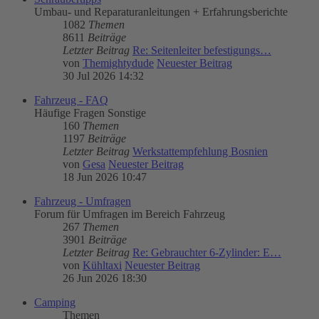
Umbau- und Reparaturanleitungen + Erfahrungsberichte
1082
Themen
8611
Beiträge
Letzter Beitrag
Re: Seitenleiter befestigungs…
von
Themightydude
Neuester Beitrag
30 Jul 2026 14:32
Fahrzeug - FAQ
Häufige Fragen Sonstige
160
Themen
1197
Beiträge
Letzter Beitrag
Werkstattempfehlung Bosnien
von
Gesa
Neuester Beitrag
18 Jun 2026 10:47
Fahrzeug - Umfragen
Forum für Umfragen im Bereich Fahrzeug
267
Themen
3901
Beiträge
Letzter Beitrag
Re: Gebrauchter 6-Zylinder: E…
von
Kühltaxi
Neuester Beitrag
26 Jun 2026 18:30
Camping
Themen