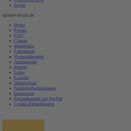
Suche
sprinter-forum.de
Portal
Forum
FAQ
Galerie
Marktplatz
Fahrerkarte
Veranstaltungen
Anleitungen
Partner
Links
Kontakt
Datenschutz
Nutzungsbedingungen
Impressum
Forumsspende per PayPal
Cookie-Einstellungen