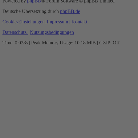
Powered by
phpBB
® Forum Software © phpBB Limited
Deutsche Übersetzung durch
phpBB.de
Cookie-Einstellungen
| Impressum
| Kontakt
Datenschutz
|
Nutzungsbedingungen
Time: 0.028s
| Peak Memory Usage: 10.18 MiB | GZIP: Off