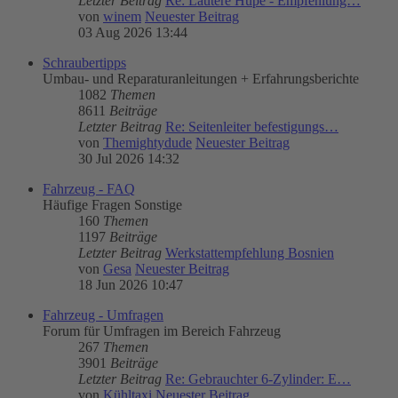
Letzter Beitrag
Re: Lautere Hupe - Empfehlung…
von
winem
Neuester Beitrag
03 Aug 2026 13:44
Schraubertipps
Umbau- und Reparaturanleitungen + Erfahrungsberichte
1082
Themen
8611
Beiträge
Letzter Beitrag
Re: Seitenleiter befestigungs…
von
Themightydude
Neuester Beitrag
30 Jul 2026 14:32
Fahrzeug - FAQ
Häufige Fragen Sonstige
160
Themen
1197
Beiträge
Letzter Beitrag
Werkstattempfehlung Bosnien
von
Gesa
Neuester Beitrag
18 Jun 2026 10:47
Fahrzeug - Umfragen
Forum für Umfragen im Bereich Fahrzeug
267
Themen
3901
Beiträge
Letzter Beitrag
Re: Gebrauchter 6-Zylinder: E…
von
Kühltaxi
Neuester Beitrag