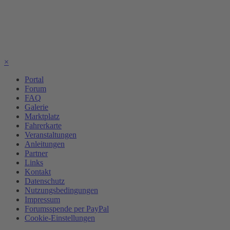
×
Portal
Forum
FAQ
Galerie
Marktplatz
Fahrerkarte
Veranstaltungen
Anleitungen
Partner
Links
Kontakt
Datenschutz
Nutzungsbedingungen
Impressum
Forumsspende per PayPal
Cookie-Einstellungen