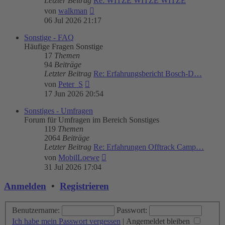
Letzter Beitrag
Re: WITZE WITZE WITZE
Neuester
von
walkman
Beitrag
06 Jul 2026 21:17
Sonstige - FAQ
Häufige Fragen Sonstige
17
Themen
94
Beiträge
Letzter Beitrag
Re: Erfahrungsbericht Bosch-D…
Neuester
von
Peter_S
Beitrag
17 Jun 2026 20:54
Sonstiges - Umfragen
Forum für Umfragen im Bereich Sonstiges
119
Themen
2064
Beiträge
Letzter Beitrag
Re: Erfahrungen Offtrack Camp…
Neuester
von
MobilLoewe
Beitrag
31 Jul 2026 17:04
Anmelden
•
Registrieren
Benutzername:
Passwort:
Ich habe mein Passwort vergessen
|
Angemeldet bleiben