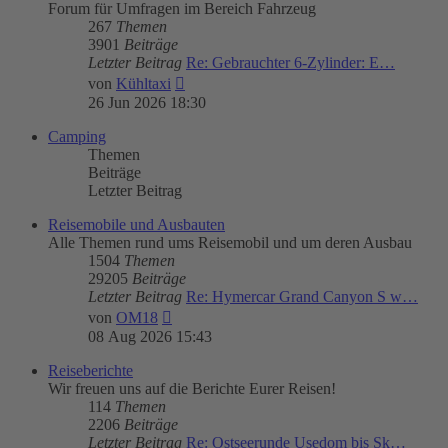
Forum für Umfragen im Bereich Fahrzeug
267
Themen
3901
Beiträge
Letzter Beitrag
Re: Gebrauchter 6-Zylinder: E…
Neuester
von
Kühltaxi
Beitrag
26 Jun 2026 18:30
Camping
Themen
Beiträge
Letzter Beitrag
Reisemobile und Ausbauten
Alle Themen rund ums Reisemobil und um deren Ausbau
1504
Themen
29205
Beiträge
Letzter Beitrag
Re: Hymercar Grand Canyon S w…
Neuester
von
OM18
Beitrag
08 Aug 2026 15:43
Reiseberichte
Wir freuen uns auf die Berichte Eurer Reisen!
114
Themen
2206
Beiträge
Letzter Beitrag
Re: Ostseerunde Usedom bis Sk…