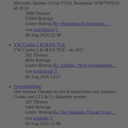
Mercedes Sprinter 3 (Typ VS30, Baumuster W907/W910) -
ab 2018
1900
Themen
25000
Beiträge
Letzter Beitrag
Re: frühzeitige Regeneration …
Neuester
von
coachdriver
Beitrag
08 Aug 2026 22:38
VW Crafter 2 & MAN TGE
VW Crafter 2 & MAN TGE - ab 2017
562
Themen
4834
Beiträge
Letzter Beitrag
Re: AdBlue / NOx-Sensorproble…
Neuester
von
twinmichel
Beitrag
06 Aug 2026 13:27
Fremdfabrikate
Hier können Themen zu den Konkurrenten von Sprinter,
Crafter und LT2 & Co diskutiert werden
187
Themen
3460
Beiträge
Letzter Beitrag
Re: Der Standuhr-Thread: Neue…
Neuester
von
kammler
Beitrag
03 Aug 2026 21:06