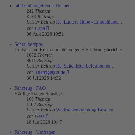
fabrikatübergeifende Themen
242
Themen
3139
Beiträge
Letzter Beitrag
Re: Lautere Hupe - Empfehlung…
Neuester
von
Capa
Beitrag
06 Aug 2026 19:51
Schraubertipps
Umbau- und Reparaturanleitungen + Erfahrungsberichte
1082
Themen
8611
Beiträge
Letzter Beitrag
Re: Seitenleiter befestigungs…
Neuester
von
Themightydude
Beitrag
30 Jul 2026 14:32
Fahrzeug - FAQ
Häufige Fragen Sonstige
160
Themen
1197
Beiträge
Letzter Beitrag
Werkstattempfehlung Bosnien
Neuester
von
Gesa
Beitrag
18 Jun 2026 10:47
Fahrzeug - Umfragen