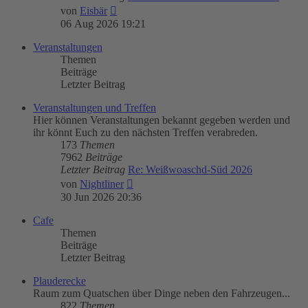
Neuester
von
Eisbär
Beitrag
06 Aug 2026 19:21
Veranstaltungen
Themen
Beiträge
Letzter Beitrag
Veranstaltungen und Treffen
Hier können Veranstaltungen bekannt gegeben werden und
ihr könnt Euch zu den nächsten Treffen verabreden.
173
Themen
7962
Beiträge
Letzter Beitrag
Re: Weißwoaschd-Süd 2026
Neuester
von
Nightliner
Beitrag
30 Jun 2026 20:36
Cafe
Themen
Beiträge
Letzter Beitrag
Plauderecke
Raum zum Quatschen über Dinge neben den Fahrzeugen...
822
Themen