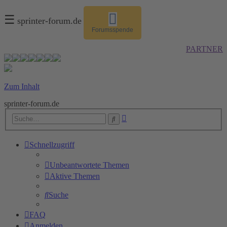
☰
sprinter-forum.de
Forumsspende
PARTNER
Zum Inhalt
sprinter-forum.de
Erweiterte
Suche
Suche
Schnellzugriff
Unbeantwortete Themen
Aktive Themen
Suche
FAQ
Anmelden