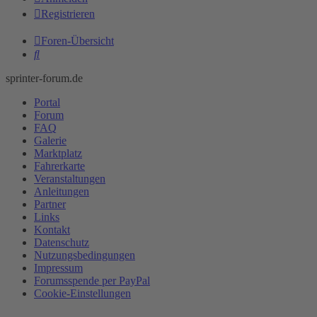
Registrieren
Foren-Übersicht
Suche
sprinter-forum.de
Portal
Forum
FAQ
Galerie
Marktplatz
Fahrerkarte
Veranstaltungen
Anleitungen
Partner
Links
Kontakt
Datenschutz
Nutzungsbedingungen
Impressum
Forumsspende per PayPal
Cookie-Einstellungen