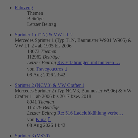
Fahrzeug
Themen
Beiträge
Letzter Beitrag
Sprinter 1 (T1N) & VW LT 2
Mercedes Sprinter 1 (Typ T1N, Baumuster W901-W905) &
VW LT 2 - ab 1995 bis 2006
13073
Themen
112962
Beiträge
Letzter Beitrag
Re: Erfahrungen mit hinteren …
Neuester
von
Travegoactros
Beitrag
08 Aug 2026 23:42
Sprinter 2 (NCV3) & VW Crafter 1
Mercedes Sprinter 2 (Typ NCV3, Baumuster W906) & VW
Crafter 1 - ab 2006 bis 2017 bzw. 2018
8941
Themen
115579
Beiträge
Letzter Beitrag
Re: 516 Ladeluftkühlung verbe…
Neuester
von
Kupa
Beitrag
08 Aug 2026 14:42
Sprinter 3 (VS30)