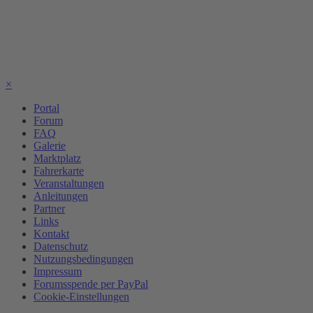
×
Portal
Forum
FAQ
Galerie
Marktplatz
Fahrerkarte
Veranstaltungen
Anleitungen
Partner
Links
Kontakt
Datenschutz
Nutzungsbedingungen
Impressum
Forumsspende per PayPal
Cookie-Einstellungen