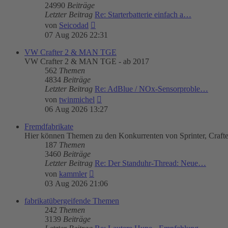
24990
Beiträge
Letzter Beitrag
Re: Starterbatterie einfach a…
Neuester
von
Seicodad
Beitrag
07 Aug 2026 22:31
VW Crafter 2 & MAN TGE
VW Crafter 2 & MAN TGE - ab 2017
562
Themen
4834
Beiträge
Letzter Beitrag
Re: AdBlue / NOx-Sensorproble…
Neuester
von
twinmichel
Beitrag
06 Aug 2026 13:27
Fremdfabrikate
Hier können Themen zu den Konkurrenten von Sprinter, Craft
187
Themen
3460
Beiträge
Letzter Beitrag
Re: Der Standuhr-Thread: Neue…
Neuester
von
kammler
Beitrag
03 Aug 2026 21:06
fabrikatübergeifende Themen
242
Themen
3139
Beiträge