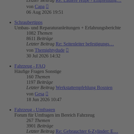
Letzter Beitrag
Re: Lautere Hupe - Empfehlung…
Neuester
von
Capa
Beitrag
06 Aug 2026 19:51
Schraubertipps
Umbau- und Reparaturanleitungen + Erfahrungsberichte
1082
Themen
8611
Beiträge
Letzter Beitrag
Re: Seitenleiter befestigungs…
Neuester
von
Themightydude
Beitrag
30 Jul 2026 14:32
Fahrzeug - FAQ
Häufige Fragen Sonstige
160
Themen
1197
Beiträge
Letzter Beitrag
Werkstattempfehlung Bosnien
Neuester
von
Gesa
Beitrag
18 Jun 2026 10:47
Fahrzeug - Umfragen
Forum für Umfragen im Bereich Fahrzeug
267
Themen
3901
Beiträge
Letzter Beitrag
Re: Gebrauchter 6-Zylinder: E…