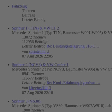
Fahrzeug
Themen
Beiträge
Letzter Beitrag
Sprinter 1 (T1N) & VW LT 2
Mercedes Sprinter 1 (Typ T1N, Baumuster W901-W905) & VW
13072
Themen
112956
Beiträge
Letzter Beitrag
Re: Leistungssteigerung 316 C…
Neuester
von
sprinter.hh
Beitrag
07 Aug 2026 22:05
Sprinter 2 (NCV3) & VW Crafter 1
Mercedes Sprinter 2 (Typ NCV3, Baumuster W906) & VW Craft
8941
Themen
115577
Beiträge
Letzter Beitrag
Re: Koni -Erfahrung irgendwo …
Neuester
von
HigginsHill
Beitrag
07 Aug 2026 22:18
Sprinter 3 (VS30)
Mercedes Sprinter 3 (Typ VS30, Baumuster W907/W910) - ab
1900
Themen