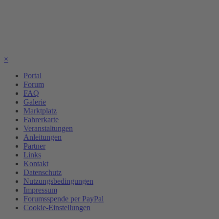
×
Portal
Forum
FAQ
Galerie
Marktplatz
Fahrerkarte
Veranstaltungen
Anleitungen
Partner
Links
Kontakt
Datenschutz
Nutzungsbedingungen
Impressum
Forumsspende per PayPal
Cookie-Einstellungen