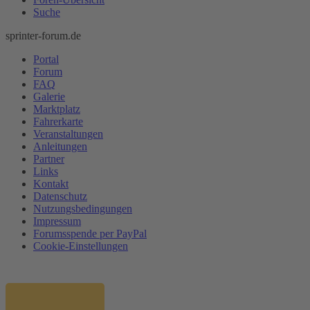
Suche
sprinter-forum.de
Portal
Forum
FAQ
Galerie
Marktplatz
Fahrerkarte
Veranstaltungen
Anleitungen
Partner
Links
Kontakt
Datenschutz
Nutzungsbedingungen
Impressum
Forumsspende per PayPal
Cookie-Einstellungen