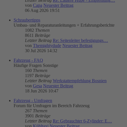
Letzter Beitrag
Re: Lautere Hupe - Empfehlung…
von
Capa
Neuester Beitrag
06 Aug 2026 19:51
Schraubertipps
Umbau- und Reparaturanleitungen + Erfahrungsberichte
1082
Themen
8611
Beiträge
Letzter Beitrag
Re: Seitenleiter befestigungs…
von
Themightydude
Neuester Beitrag
30 Jul 2026 14:32
Fahrzeug - FAQ
Häufige Fragen Sonstige
160
Themen
1197
Beiträge
Letzter Beitrag
Werkstattempfehlung Bosnien
von
Gesa
Neuester Beitrag
18 Jun 2026 10:47
Fahrzeug - Umfragen
Forum für Umfragen im Bereich Fahrzeug
267
Themen
3901
Beiträge
Letzter Beitrag
Re: Gebrauchter 6-Zylinder: E…
von
Kühltaxi
Neuester Beitrag