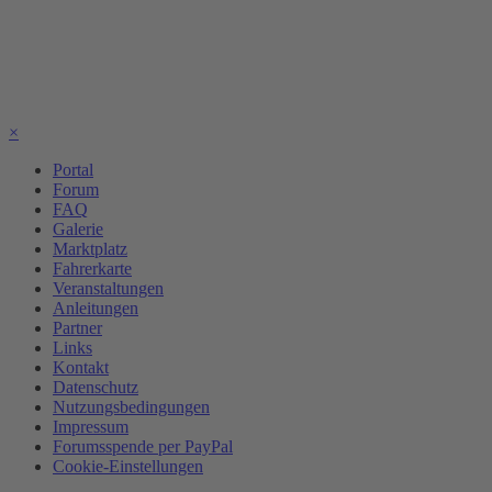
×
Portal
Forum
FAQ
Galerie
Marktplatz
Fahrerkarte
Veranstaltungen
Anleitungen
Partner
Links
Kontakt
Datenschutz
Nutzungsbedingungen
Impressum
Forumsspende per PayPal
Cookie-Einstellungen