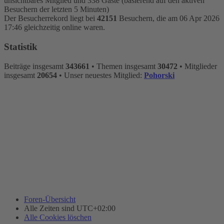
unsichtbares Mitglied und 338 Gäste (basierend auf den aktiven
Besuchern der letzten 5 Minuten)
Der Besucherrekord liegt bei
42151
Besuchern, die am 06 Apr 2026
17:46 gleichzeitig online waren.
Statistik
Beiträge insgesamt
343661
• Themen insgesamt
30472
• Mitglieder
insgesamt
20654
• Unser neuestes Mitglied:
Pohorski
Foren-Übersicht
Alle Zeiten sind
UTC+02:00
Alle Cookies löschen