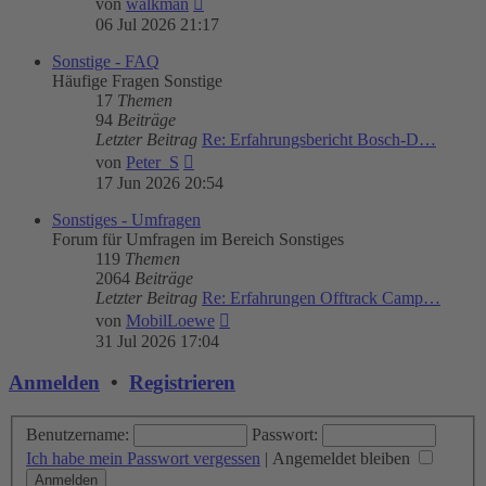
von
walkman
Beitrag
06 Jul 2026 21:17
Sonstige - FAQ
Häufige Fragen Sonstige
17
Themen
94
Beiträge
Letzter Beitrag
Re: Erfahrungsbericht Bosch-D…
Neuester
von
Peter_S
Beitrag
17 Jun 2026 20:54
Sonstiges - Umfragen
Forum für Umfragen im Bereich Sonstiges
119
Themen
2064
Beiträge
Letzter Beitrag
Re: Erfahrungen Offtrack Camp…
Neuester
von
MobilLoewe
Beitrag
31 Jul 2026 17:04
Anmelden
•
Registrieren
Benutzername:
Passwort:
Ich habe mein Passwort vergessen
|
Angemeldet bleiben