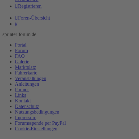
Registrieren
Foren-Übersicht
Suche
sprinter-forum.de
Portal
Forum
FAQ
Galerie
Marktplatz
Fahrerkarte
Veranstaltungen
Anleitungen
Partner
Links
Kontakt
Datenschutz
Nutzungsbedingungen
Impressum
Forumsspende per PayPal
Cookie-Einstellungen