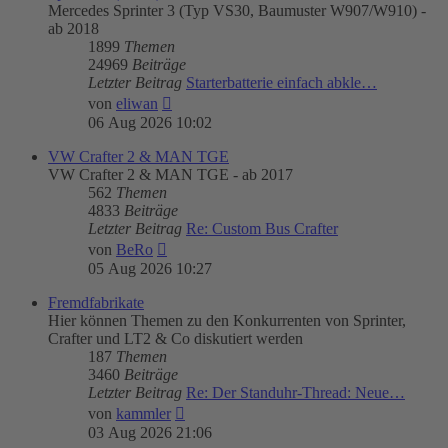
Mercedes Sprinter 3 (Typ VS30, Baumuster W907/W910) -
ab 2018
1899
Themen
24969
Beiträge
Letzter Beitrag
Starterbatterie einfach abkle…
Neuester
von
eliwan
Beitrag
06 Aug 2026 10:02
VW Crafter 2 & MAN TGE
VW Crafter 2 & MAN TGE - ab 2017
562
Themen
4833
Beiträge
Letzter Beitrag
Re: Custom Bus Crafter
Neuester
von
BeRo
Beitrag
05 Aug 2026 10:27
Fremdfabrikate
Hier können Themen zu den Konkurrenten von Sprinter,
Crafter und LT2 & Co diskutiert werden
187
Themen
3460
Beiträge
Letzter Beitrag
Re: Der Standuhr-Thread: Neue…
Neuester
von
kammler
Beitrag
03 Aug 2026 21:06