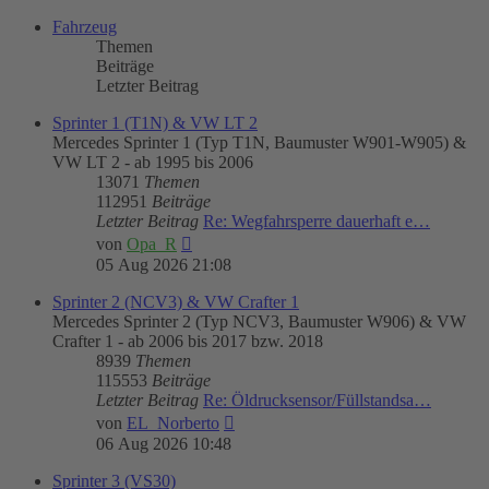
Fahrzeug
Themen
Beiträge
Letzter Beitrag
Sprinter 1 (T1N) & VW LT 2
Mercedes Sprinter 1 (Typ T1N, Baumuster W901-W905) &
VW LT 2 - ab 1995 bis 2006
13071
Themen
112951
Beiträge
Letzter Beitrag
Re: Wegfahrsperre dauerhaft e…
Neuester
von
Opa_R
Beitrag
05 Aug 2026 21:08
Sprinter 2 (NCV3) & VW Crafter 1
Mercedes Sprinter 2 (Typ NCV3, Baumuster W906) & VW
Crafter 1 - ab 2006 bis 2017 bzw. 2018
8939
Themen
115553
Beiträge
Letzter Beitrag
Re: Öldrucksensor/Füllstandsa…
Neuester
von
EL_Norberto
Beitrag
06 Aug 2026 10:48
Sprinter 3 (VS30)