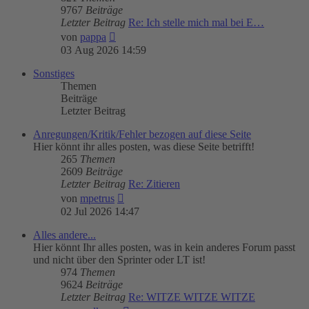
9767
Beiträge
Letzter Beitrag
Re: Ich stelle mich mal bei E…
Neuester
von
pappa
Beitrag
03 Aug 2026 14:59
Sonstiges
Themen
Beiträge
Letzter Beitrag
Anregungen/Kritik/Fehler bezogen auf diese Seite
Hier könnt ihr alles posten, was diese Seite betrifft!
265
Themen
2609
Beiträge
Letzter Beitrag
Re: Zitieren
Neuester
von
mpetrus
Beitrag
02 Jul 2026 14:47
Alles andere...
Hier könnt Ihr alles posten, was in kein anderes Forum passt
und nicht über den Sprinter oder LT ist!
974
Themen
9624
Beiträge
Letzter Beitrag
Re: WITZE WITZE WITZE
Neuester