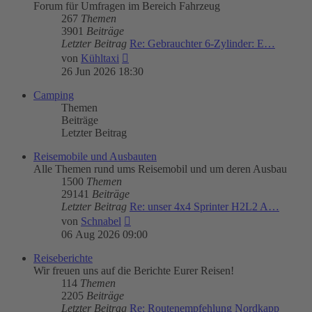
Forum für Umfragen im Bereich Fahrzeug
267
Themen
3901
Beiträge
Letzter Beitrag
Re: Gebrauchter 6-Zylinder: E…
Neuester
von
Kühltaxi
Beitrag
26 Jun 2026 18:30
Camping
Themen
Beiträge
Letzter Beitrag
Reisemobile und Ausbauten
Alle Themen rund ums Reisemobil und um deren Ausbau
1500
Themen
29141
Beiträge
Letzter Beitrag
Re: unser 4x4 Sprinter H2L2 A…
Neuester
von
Schnabel
Beitrag
06 Aug 2026 09:00
Reiseberichte
Wir freuen uns auf die Berichte Eurer Reisen!
114
Themen
2205
Beiträge
Letzter Beitrag
Re: Routenempfehlung Nordkapp