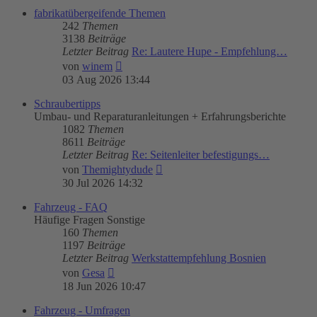
fabrikatübergeifende Themen
242
Themen
3138
Beiträge
Letzter Beitrag
Re: Lautere Hupe - Empfehlung…
Neuester
von
winem
Beitrag
03 Aug 2026 13:44
Schraubertipps
Umbau- und Reparaturanleitungen + Erfahrungsberichte
1082
Themen
8611
Beiträge
Letzter Beitrag
Re: Seitenleiter befestigungs…
Neuester
von
Themightydude
Beitrag
30 Jul 2026 14:32
Fahrzeug - FAQ
Häufige Fragen Sonstige
160
Themen
1197
Beiträge
Letzter Beitrag
Werkstattempfehlung Bosnien
Neuester
von
Gesa
Beitrag
18 Jun 2026 10:47
Fahrzeug - Umfragen