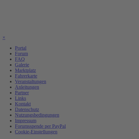
×
Portal
Forum
FAQ
Galerie
Marktplatz
Fahrerkarte
Veranstaltungen
Anleitungen
Partner
Links
Kontakt
Datenschutz
Nutzungsbedingungen
Impressum
Forumsspende per PayPal
Cookie-Einstellungen