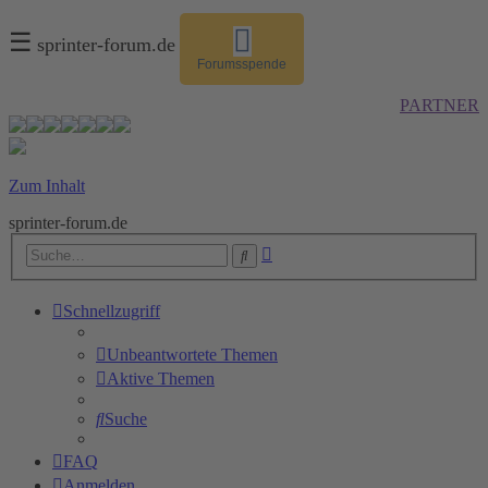
☰
sprinter-forum.de
Forumsspende
PARTNER
Zum Inhalt
sprinter-forum.de
Erweiterte
Suche
Suche
Schnellzugriff
Unbeantwortete Themen
Aktive Themen
Suche
FAQ
Anmelden