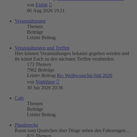
Neuester
von
Eisbär
Beitrag
06 Aug 2026 19:21
Veranstaltungen
Themen
Beiträge
Letzter Beitrag
Veranstaltungen und Treffen
Hier können Veranstaltungen bekannt gegeben werden und
ihr könnt Euch zu den nächsten Treffen verabreden.
173
Themen
7962
Beiträge
Letzter Beitrag
Re: Weißwoaschd-Süd 2026
Neuester
von
Nightliner
Beitrag
30 Jun 2026 20:36
Cafe
Themen
Beiträge
Letzter Beitrag
Plauderecke
Raum zum Quatschen über Dinge neben den Fahrzeugen...
821
Themen