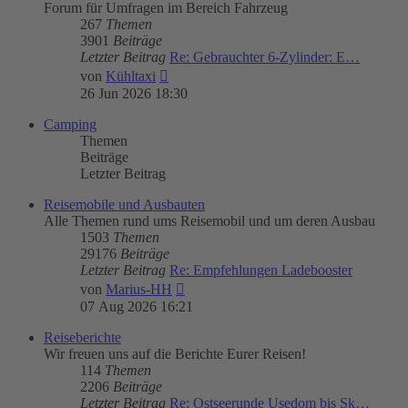
Forum für Umfragen im Bereich Fahrzeug
267
Themen
3901
Beiträge
Letzter Beitrag
Re: Gebrauchter 6-Zylinder: E…
Neuester
von
Kühltaxi
Beitrag
26 Jun 2026 18:30
Camping
Themen
Beiträge
Letzter Beitrag
Reisemobile und Ausbauten
Alle Themen rund ums Reisemobil und um deren Ausbau
1503
Themen
29176
Beiträge
Letzter Beitrag
Re: Empfehlungen Ladebooster
Neuester
von
Marius-HH
Beitrag
07 Aug 2026 16:21
Reiseberichte
Wir freuen uns auf die Berichte Eurer Reisen!
114
Themen
2206
Beiträge
Letzter Beitrag
Re: Ostseerunde Usedom bis Sk…