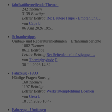
fabrikatübergeifende Themen
242
Themen
3139
Beiträge
Letzter Beitrag
Re: Lautere Hupe - Empfehlung…
Neuester
von
Capa
Beitrag
06 Aug 2026 19:51
Schraubertipps
Umbau- und Reparaturanleitungen + Erfahrungsberichte
1082
Themen
8611
Beiträge
Letzter Beitrag
Re: Seitenleiter befestigungs…
Neuester
von
Themightydude
Beitrag
30 Jul 2026 14:32
Fahrzeug - FAQ
Häufige Fragen Sonstige
160
Themen
1197
Beiträge
Letzter Beitrag
Werkstattempfehlung Bosnien
Neuester
von
Gesa
Beitrag
18 Jun 2026 10:47
Fahrzeug - Umfragen