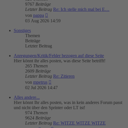
9767
Beiträge
Letzter Beitrag
Re: Ich stelle mich mal bei E…
Neuester
von
pappa
Beitrag
03 Aug 2026 14:59
Sonstiges
Themen
Beiträge
Letzter Beitrag
Anregungen/Kritik/Fehler bezogen auf diese Seite
Hier könnt ihr alles posten, was diese Seite betrifft!
265
Themen
2609
Beiträge
Letzter Beitrag
Re: Zitieren
Neuester
von
mpetrus
Beitrag
02 Jul 2026 14:47
Alles andere...
Hier könnt Ihr alles posten, was in kein anderes Forum passt
und nicht über den Sprinter oder LT ist!
974
Themen
9624
Beiträge
Letzter Beitrag
Re: WITZE WITZE WITZE
Neuester