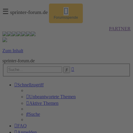
☰
sprinter-forum.de
Forumsspende
PARTNER
Zum Inhalt
sprinter-forum.de
Erweiterte
Suche
Suche
Schnellzugriff
Unbeantwortete Themen
Aktive Themen
Suche
FAQ
Anmelden