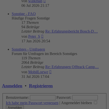
von
walkman
Beitrag
06 Jul 2026 21:17
Sonstige - FAQ
Häufige Fragen Sonstige
17
Themen
94
Beiträge
Letzter Beitrag
Re: Erfahrungsbericht Bosch-D…
Neuester
von
Peter_S
Beitrag
17 Jun 2026 20:54
Sonstiges - Umfragen
Forum für Umfragen im Bereich Sonstiges
119
Themen
2064
Beiträge
Letzter Beitrag
Re: Erfahrungen Offtrack Camp…
Neuester
von
MobilLoewe
Beitrag
31 Jul 2026 17:04
Anmelden
•
Registrieren
Benutzername:
Passwort:
Ich habe mein Passwort vergessen
|
Angemeldet bleiben