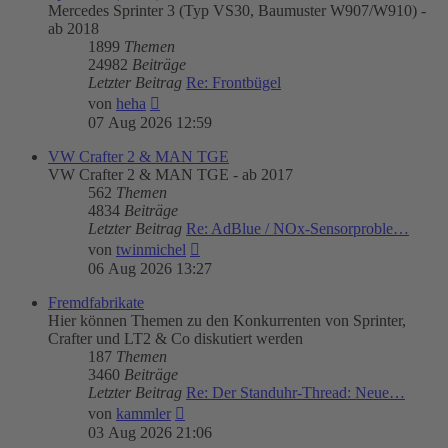
Mercedes Sprinter 3 (Typ VS30, Baumuster W907/W910) -
ab 2018
1899
Themen
24982
Beiträge
Letzter Beitrag
Re: Frontbügel
Neuester
von
heha
Beitrag
07 Aug 2026 12:59
VW Crafter 2 & MAN TGE
VW Crafter 2 & MAN TGE - ab 2017
562
Themen
4834
Beiträge
Letzter Beitrag
Re: AdBlue / NOx-Sensorproble…
Neuester
von
twinmichel
Beitrag
06 Aug 2026 13:27
Fremdfabrikate
Hier können Themen zu den Konkurrenten von Sprinter,
Crafter und LT2 & Co diskutiert werden
187
Themen
3460
Beiträge
Letzter Beitrag
Re: Der Standuhr-Thread: Neue…
Neuester
von
kammler
Beitrag
03 Aug 2026 21:06