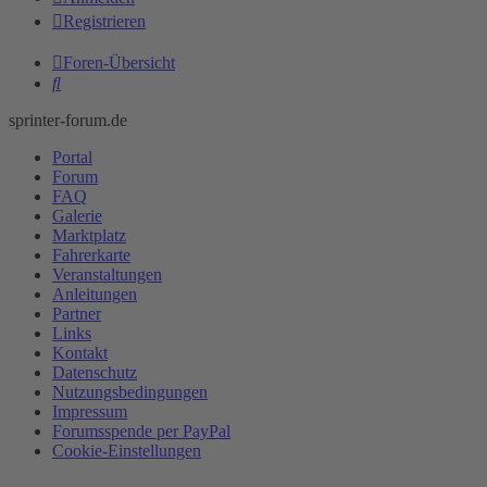
Registrieren
Foren-Übersicht
Suche
sprinter-forum.de
Portal
Forum
FAQ
Galerie
Marktplatz
Fahrerkarte
Veranstaltungen
Anleitungen
Partner
Links
Kontakt
Datenschutz
Nutzungsbedingungen
Impressum
Forumsspende per PayPal
Cookie-Einstellungen