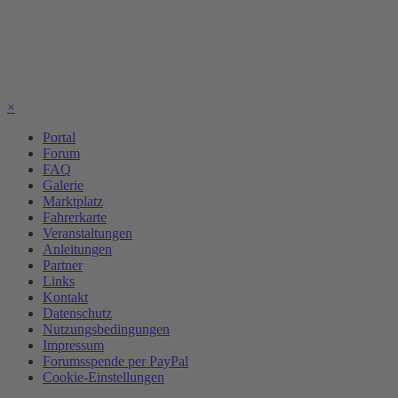
×
Portal
Forum
FAQ
Galerie
Marktplatz
Fahrerkarte
Veranstaltungen
Anleitungen
Partner
Links
Kontakt
Datenschutz
Nutzungsbedingungen
Impressum
Forumsspende per PayPal
Cookie-Einstellungen