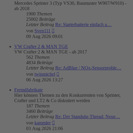
Mercedes Sprinter 3 (Typ VS30, Baumuster W907/W910) -
ab 2018
1900
Themen
25002
Beiträge
Letzter Beitrag
Re: Starterbatterie einfach a…
Neuester
von
Sven111
Beitrag
09 Aug 2026 09:01
VW Crafter 2 & MAN TGE
VW Crafter 2 & MAN TGE - ab 2017
562
Themen
4834
Beiträge
Letzter Beitrag
Re: AdBlue / NOx-Sensorproble…
Neuester
von
twinmichel
Beitrag
06 Aug 2026 13:27
Fremdfabrikate
Hier können Themen zu den Konkurrenten von Sprinter,
Crafter und LT2 & Co diskutiert werden
187
Themen
3460
Beiträge
Letzter Beitrag
Re: Der Standuhr-Thread: Neue…
Neuester
von
kammler
Beitrag
03 Aug 2026 21:06