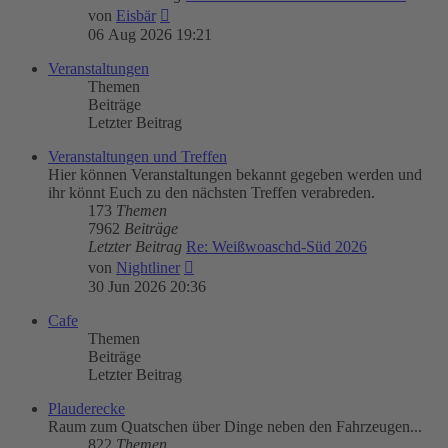
Neuester
von
Eisbär
Beitrag
06 Aug 2026 19:21
Veranstaltungen
Themen
Beiträge
Letzter Beitrag
Veranstaltungen und Treffen
Hier können Veranstaltungen bekannt gegeben werden und
ihr könnt Euch zu den nächsten Treffen verabreden.
173
Themen
7962
Beiträge
Letzter Beitrag
Re: Weißwoaschd-Süd 2026
Neuester
von
Nightliner
Beitrag
30 Jun 2026 20:36
Cafe
Themen
Beiträge
Letzter Beitrag
Plauderecke
Raum zum Quatschen über Dinge neben den Fahrzeugen...
822
Themen