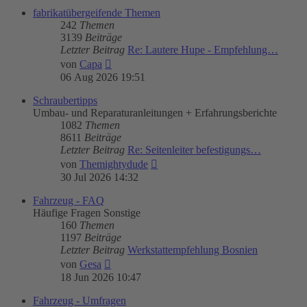
fabrikatübergeifende Themen
242
Themen
3139
Beiträge
Letzter Beitrag
Re: Lautere Hupe - Empfehlung…
Neuester
von
Capa
Beitrag
06 Aug 2026 19:51
Schraubertipps
Umbau- und Reparaturanleitungen + Erfahrungsberichte
1082
Themen
8611
Beiträge
Letzter Beitrag
Re: Seitenleiter befestigungs…
Neuester
von
Themightydude
Beitrag
30 Jul 2026 14:32
Fahrzeug - FAQ
Häufige Fragen Sonstige
160
Themen
1197
Beiträge
Letzter Beitrag
Werkstattempfehlung Bosnien
Neuester
von
Gesa
Beitrag
18 Jun 2026 10:47
Fahrzeug - Umfragen