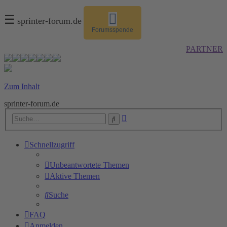
☰
sprinter-forum.de
Forumsspende
PARTNER
Zum Inhalt
sprinter-forum.de
Erweiterte
Suche
Suche
Schnellzugriff
Unbeantwortete Themen
Aktive Themen
Suche
FAQ
Anmelden