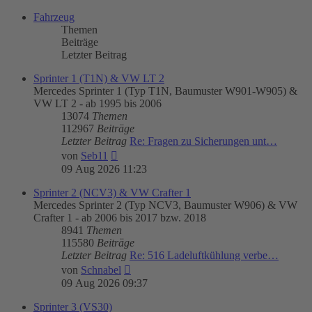
Fahrzeug
Themen
Beiträge
Letzter Beitrag
Sprinter 1 (T1N) & VW LT 2
Mercedes Sprinter 1 (Typ T1N, Baumuster W901-W905) &
VW LT 2 - ab 1995 bis 2006
13074
Themen
112967
Beiträge
Letzter Beitrag
Re: Fragen zu Sicherungen unt…
Neuester
von
Seb11
Beitrag
09 Aug 2026 11:23
Sprinter 2 (NCV3) & VW Crafter 1
Mercedes Sprinter 2 (Typ NCV3, Baumuster W906) & VW
Crafter 1 - ab 2006 bis 2017 bzw. 2018
8941
Themen
115580
Beiträge
Letzter Beitrag
Re: 516 Ladeluftkühlung verbe…
Neuester
von
Schnabel
Beitrag
09 Aug 2026 09:37
Sprinter 3 (VS30)