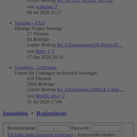
Letzter Beitrag
Re: WITZE WITZE WITZE
Neuester
von
walkman
Beitrag
06 Jul 2026 21:17
Sonstige - FAQ
Häufige Fragen Sonstige
17
Themen
94
Beiträge
Letzter Beitrag
Re: Erfahrungsbericht Bosch-D…
Neuester
von
Peter_S
Beitrag
17 Jun 2026 20:54
Sonstiges - Umfragen
Forum für Umfragen im Bereich Sonstiges
119
Themen
2064
Beiträge
Letzter Beitrag
Re: Erfahrungen Offtrack Camp…
Neuester
von
MobilLoewe
Beitrag
31 Jul 2026 17:04
Anmelden
•
Registrieren
Benutzername:
Passwort:
Ich habe mein Passwort vergessen
|
Angemeldet bleiben