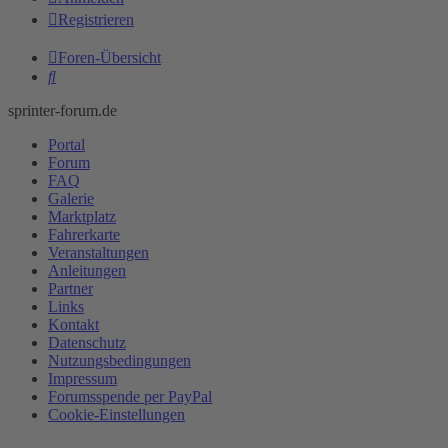
Registrieren
Foren-Übersicht
Suche
sprinter-forum.de
Portal
Forum
FAQ
Galerie
Marktplatz
Fahrerkarte
Veranstaltungen
Anleitungen
Partner
Links
Kontakt
Datenschutz
Nutzungsbedingungen
Impressum
Forumsspende per PayPal
Cookie-Einstellungen