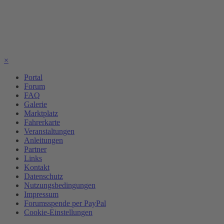
×
Portal
Forum
FAQ
Galerie
Marktplatz
Fahrerkarte
Veranstaltungen
Anleitungen
Partner
Links
Kontakt
Datenschutz
Nutzungsbedingungen
Impressum
Forumsspende per PayPal
Cookie-Einstellungen