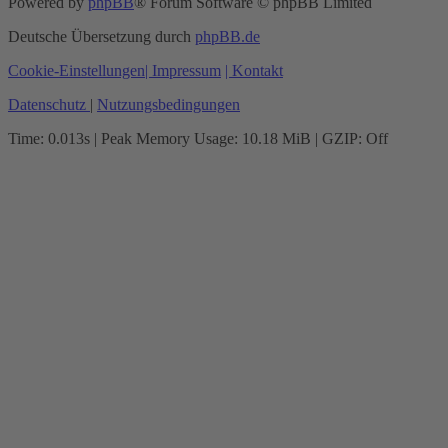
Powered by
phpBB
® Forum Software © phpBB Limited
Deutsche Übersetzung durch
phpBB.de
Cookie-Einstellungen
| Impressum
| Kontakt
Datenschutz
|
Nutzungsbedingungen
Time: 0.013s
| Peak Memory Usage: 10.18 MiB | GZIP: Off