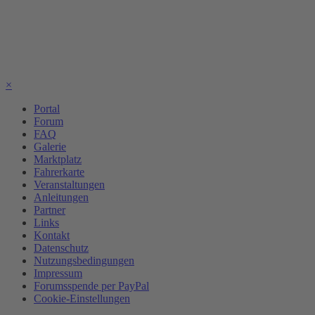
×
Portal
Forum
FAQ
Galerie
Marktplatz
Fahrerkarte
Veranstaltungen
Anleitungen
Partner
Links
Kontakt
Datenschutz
Nutzungsbedingungen
Impressum
Forumsspende per PayPal
Cookie-Einstellungen