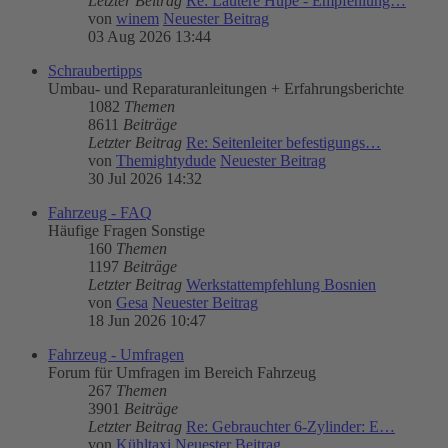
Letzter Beitrag
Re: Lautere Hupe - Empfehlung…
von
winem
Neuester Beitrag
03 Aug 2026 13:44
Schraubertipps
Umbau- und Reparaturanleitungen + Erfahrungsberichte
1082
Themen
8611
Beiträge
Letzter Beitrag
Re: Seitenleiter befestigungs…
von
Themightydude
Neuester Beitrag
30 Jul 2026 14:32
Fahrzeug - FAQ
Häufige Fragen Sonstige
160
Themen
1197
Beiträge
Letzter Beitrag
Werkstattempfehlung Bosnien
von
Gesa
Neuester Beitrag
18 Jun 2026 10:47
Fahrzeug - Umfragen
Forum für Umfragen im Bereich Fahrzeug
267
Themen
3901
Beiträge
Letzter Beitrag
Re: Gebrauchter 6-Zylinder: E…
von
Kühltaxi
Neuester Beitrag