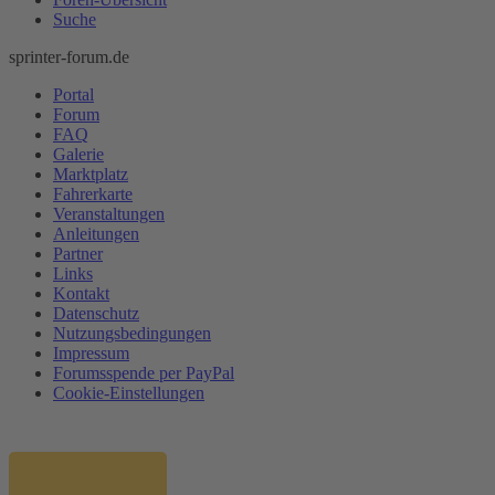
Suche
sprinter-forum.de
Portal
Forum
FAQ
Galerie
Marktplatz
Fahrerkarte
Veranstaltungen
Anleitungen
Partner
Links
Kontakt
Datenschutz
Nutzungsbedingungen
Impressum
Forumsspende per PayPal
Cookie-Einstellungen