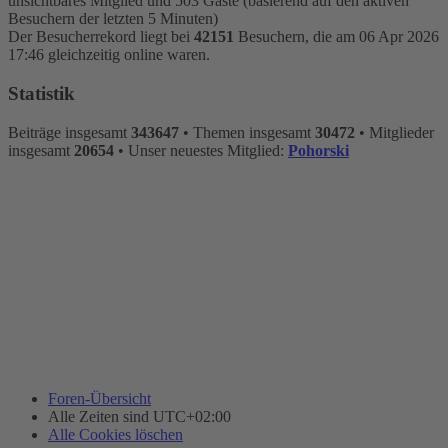
unsichtbares Mitglied und 503 Gäste (basierend auf den aktiven
Besuchern der letzten 5 Minuten)
Der Besucherrekord liegt bei
42151
Besuchern, die am 06 Apr 2026
17:46 gleichzeitig online waren.
Statistik
Beiträge insgesamt
343647
• Themen insgesamt
30472
• Mitglieder
insgesamt
20654
• Unser neuestes Mitglied:
Pohorski
Foren-Übersicht
Alle Zeiten sind
UTC+02:00
Alle Cookies löschen