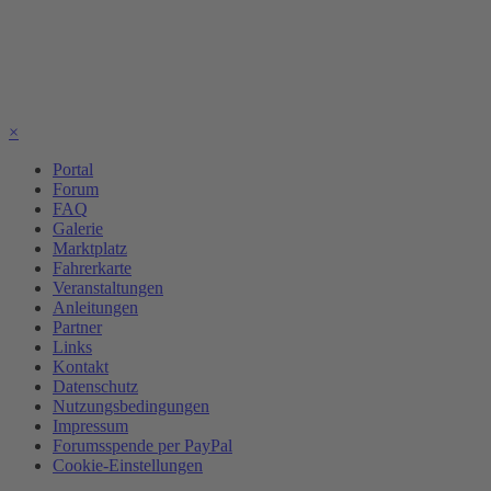
×
Portal
Forum
FAQ
Galerie
Marktplatz
Fahrerkarte
Veranstaltungen
Anleitungen
Partner
Links
Kontakt
Datenschutz
Nutzungsbedingungen
Impressum
Forumsspende per PayPal
Cookie-Einstellungen