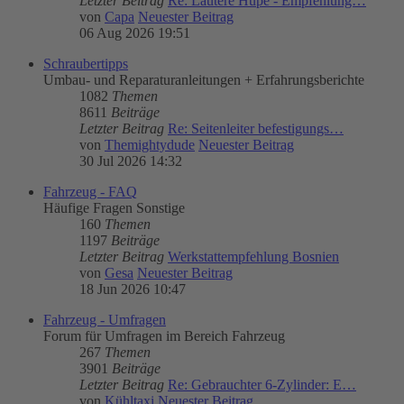
Letzter Beitrag
Re: Lautere Hupe - Empfehlung…
von
Capa
Neuester Beitrag
06 Aug 2026 19:51
Schraubertipps
Umbau- und Reparaturanleitungen + Erfahrungsberichte
1082
Themen
8611
Beiträge
Letzter Beitrag
Re: Seitenleiter befestigungs…
von
Themightydude
Neuester Beitrag
30 Jul 2026 14:32
Fahrzeug - FAQ
Häufige Fragen Sonstige
160
Themen
1197
Beiträge
Letzter Beitrag
Werkstattempfehlung Bosnien
von
Gesa
Neuester Beitrag
18 Jun 2026 10:47
Fahrzeug - Umfragen
Forum für Umfragen im Bereich Fahrzeug
267
Themen
3901
Beiträge
Letzter Beitrag
Re: Gebrauchter 6-Zylinder: E…
von
Kühltaxi
Neuester Beitrag