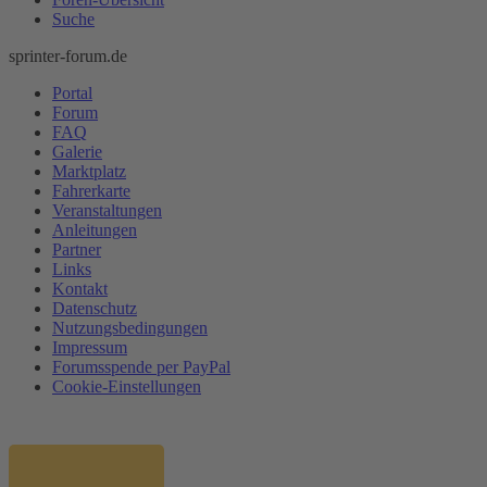
Suche
sprinter-forum.de
Portal
Forum
FAQ
Galerie
Marktplatz
Fahrerkarte
Veranstaltungen
Anleitungen
Partner
Links
Kontakt
Datenschutz
Nutzungsbedingungen
Impressum
Forumsspende per PayPal
Cookie-Einstellungen