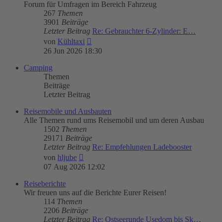
Forum für Umfragen im Bereich Fahrzeug
267
Themen
3901
Beiträge
Letzter Beitrag
Re: Gebrauchter 6-Zylinder: E…
Neuester
von
Kühltaxi
Beitrag
26 Jun 2026 18:30
Camping
Themen
Beiträge
Letzter Beitrag
Reisemobile und Ausbauten
Alle Themen rund ums Reisemobil und um deren Ausbau
1502
Themen
29171
Beiträge
Letzter Beitrag
Re: Empfehlungen Ladebooster
Neuester
von
hljube
Beitrag
07 Aug 2026 12:02
Reiseberichte
Wir freuen uns auf die Berichte Eurer Reisen!
114
Themen
2206
Beiträge
Letzter Beitrag
Re: Ostseerunde Usedom bis Sk…