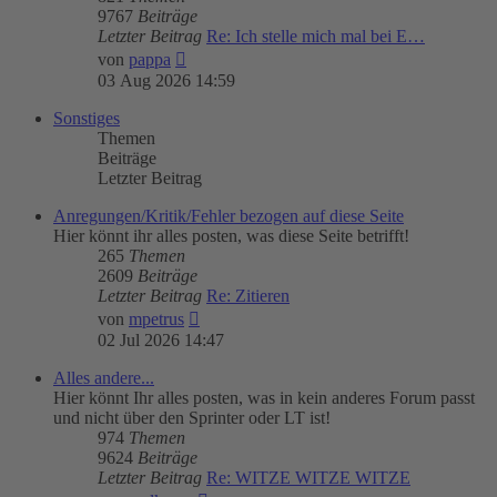
9767
Beiträge
Letzter Beitrag
Re: Ich stelle mich mal bei E…
Neuester
von
pappa
Beitrag
03 Aug 2026 14:59
Sonstiges
Themen
Beiträge
Letzter Beitrag
Anregungen/Kritik/Fehler bezogen auf diese Seite
Hier könnt ihr alles posten, was diese Seite betrifft!
265
Themen
2609
Beiträge
Letzter Beitrag
Re: Zitieren
Neuester
von
mpetrus
Beitrag
02 Jul 2026 14:47
Alles andere...
Hier könnt Ihr alles posten, was in kein anderes Forum passt
und nicht über den Sprinter oder LT ist!
974
Themen
9624
Beiträge
Letzter Beitrag
Re: WITZE WITZE WITZE
Neuester