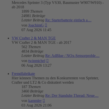
Mercedes Sprinter 3 (Typ VS30, Baumuster W907/W910) -
ab 2018
1899
Themen
24981
Beiträge
Letzter Beitrag
Re: Starterbatterie einfach a…
Neuester
von
JoachimG
Beitrag
07 Aug 2026 11:45
VW Crafter 2 & MAN TGE
VW Crafter 2 & MAN TGE - ab 2017
562
Themen
4834
Beiträge
Letzter Beitrag
Re: AdBlue / NOx-Sensorproble…
Neuester
von
twinmichel
Beitrag
06 Aug 2026 13:27
Fremdfabrikate
Hier können Themen zu den Konkurrenten von Sprinter,
Crafter und LT2 & Co diskutiert werden
187
Themen
3460
Beiträge
Letzter Beitrag
Re: Der Standuhr-Thread: Neue…
Neuester
von
kammler
Beitrag
03 Aug 2026 21:06