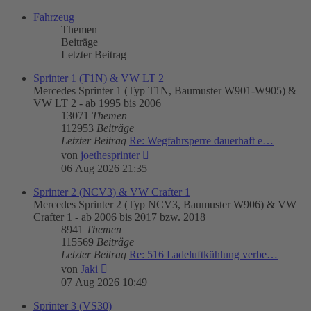
Fahrzeug
Themen
Beiträge
Letzter Beitrag
Sprinter 1 (T1N) & VW LT 2
Mercedes Sprinter 1 (Typ T1N, Baumuster W901-W905) &
VW LT 2 - ab 1995 bis 2006
13071
Themen
112953
Beiträge
Letzter Beitrag
Re: Wegfahrsperre dauerhaft e…
Neuester
von
joethesprinter
Beitrag
06 Aug 2026 21:35
Sprinter 2 (NCV3) & VW Crafter 1
Mercedes Sprinter 2 (Typ NCV3, Baumuster W906) & VW
Crafter 1 - ab 2006 bis 2017 bzw. 2018
8941
Themen
115569
Beiträge
Letzter Beitrag
Re: 516 Ladeluftkühlung verbe…
Neuester
von
Jaki
Beitrag
07 Aug 2026 10:49
Sprinter 3 (VS30)