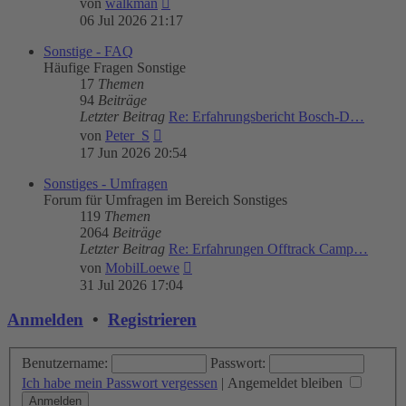
von
walkman
Beitrag
06 Jul 2026 21:17
Sonstige - FAQ
Häufige Fragen Sonstige
17
Themen
94
Beiträge
Letzter Beitrag
Re: Erfahrungsbericht Bosch-D…
Neuester
von
Peter_S
Beitrag
17 Jun 2026 20:54
Sonstiges - Umfragen
Forum für Umfragen im Bereich Sonstiges
119
Themen
2064
Beiträge
Letzter Beitrag
Re: Erfahrungen Offtrack Camp…
Neuester
von
MobilLoewe
Beitrag
31 Jul 2026 17:04
Anmelden
•
Registrieren
Benutzername:
Passwort:
Ich habe mein Passwort vergessen
|
Angemeldet bleiben