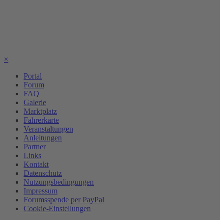
×
Portal
Forum
FAQ
Galerie
Marktplatz
Fahrerkarte
Veranstaltungen
Anleitungen
Partner
Links
Kontakt
Datenschutz
Nutzungsbedingungen
Impressum
Forumsspende per PayPal
Cookie-Einstellungen