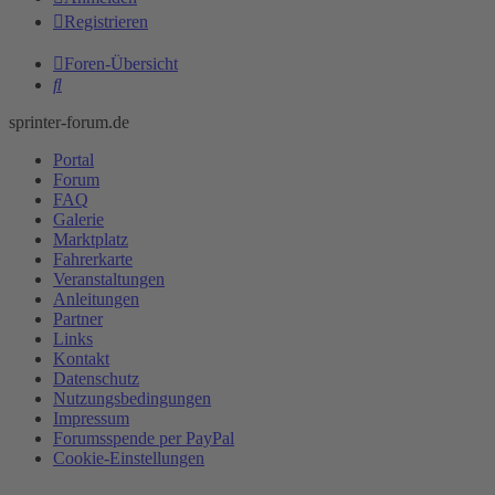
Registrieren
Foren-Übersicht
Suche
sprinter-forum.de
Portal
Forum
FAQ
Galerie
Marktplatz
Fahrerkarte
Veranstaltungen
Anleitungen
Partner
Links
Kontakt
Datenschutz
Nutzungsbedingungen
Impressum
Forumsspende per PayPal
Cookie-Einstellungen