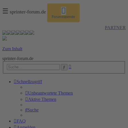
☰
sprinter-forum.de
Forumsspende
PARTNER
Zum Inhalt
sprinter-forum.de
Erweiterte
Suche
Suche
Schnellzugriff
Unbeantwortete Themen
Aktive Themen
Suche
FAQ
Anmelden