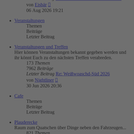
Neuester
von
Eisbär
Beitrag
06 Aug 2026 19:21
Veranstaltungen
Themen
Beiträge
Letzter Beitrag
Veranstaltungen und Treffen
Hier können Veranstaltungen bekannt gegeben werden und
ihr könnt Euch zu den nächsten Treffen verabreden.
173
Themen
7962
Beiträge
Letzter Beitrag
Re: Weißwoaschd-Süd 2026
Neuester
von
Nightliner
Beitrag
30 Jun 2026 20:36
Cafe
Themen
Beiträge
Letzter Beitrag
Plauderecke
Raum zum Quatschen über Dinge neben den Fahrzeugen...
821
Themen