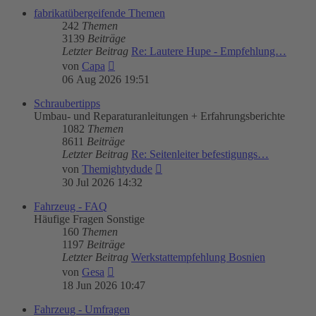
fabrikatübergeifende Themen
242
Themen
3139
Beiträge
Letzter Beitrag
Re: Lautere Hupe - Empfehlung…
Neuester
von
Capa
Beitrag
06 Aug 2026 19:51
Schraubertipps
Umbau- und Reparaturanleitungen + Erfahrungsberichte
1082
Themen
8611
Beiträge
Letzter Beitrag
Re: Seitenleiter befestigungs…
Neuester
von
Themightydude
Beitrag
30 Jul 2026 14:32
Fahrzeug - FAQ
Häufige Fragen Sonstige
160
Themen
1197
Beiträge
Letzter Beitrag
Werkstattempfehlung Bosnien
Neuester
von
Gesa
Beitrag
18 Jun 2026 10:47
Fahrzeug - Umfragen