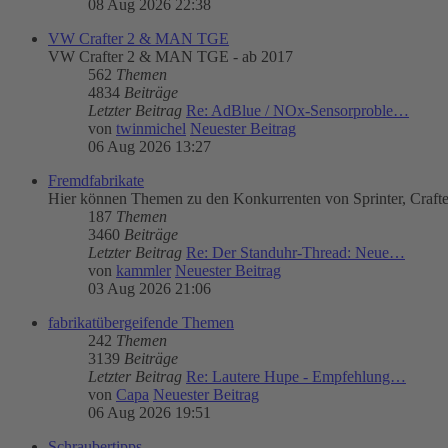
08 Aug 2026 22:38
VW Crafter 2 & MAN TGE
VW Crafter 2 & MAN TGE - ab 2017
562
Themen
4834
Beiträge
Letzter Beitrag
Re: AdBlue / NOx-Sensorproble…
von
twinmichel
Neuester Beitrag
06 Aug 2026 13:27
Fremdfabrikate
Hier können Themen zu den Konkurrenten von Sprinter, Craft
187
Themen
3460
Beiträge
Letzter Beitrag
Re: Der Standuhr-Thread: Neue…
von
kammler
Neuester Beitrag
03 Aug 2026 21:06
fabrikatübergeifende Themen
242
Themen
3139
Beiträge
Letzter Beitrag
Re: Lautere Hupe - Empfehlung…
von
Capa
Neuester Beitrag
06 Aug 2026 19:51
Schraubertipps