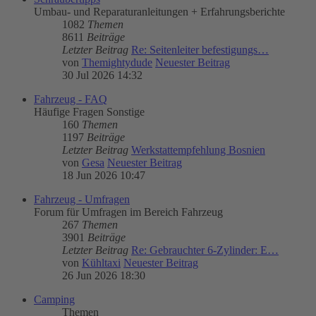
Umbau- und Reparaturanleitungen + Erfahrungsberichte
1082
Themen
8611
Beiträge
Letzter Beitrag
Re: Seitenleiter befestigungs…
von
Themightydude
Neuester Beitrag
30 Jul 2026 14:32
Fahrzeug - FAQ
Häufige Fragen Sonstige
160
Themen
1197
Beiträge
Letzter Beitrag
Werkstattempfehlung Bosnien
von
Gesa
Neuester Beitrag
18 Jun 2026 10:47
Fahrzeug - Umfragen
Forum für Umfragen im Bereich Fahrzeug
267
Themen
3901
Beiträge
Letzter Beitrag
Re: Gebrauchter 6-Zylinder: E…
von
Kühltaxi
Neuester Beitrag
26 Jun 2026 18:30
Camping
Themen