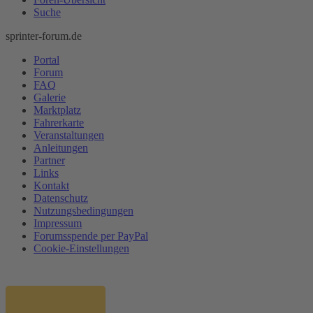
Suche
sprinter-forum.de
Portal
Forum
FAQ
Galerie
Marktplatz
Fahrerkarte
Veranstaltungen
Anleitungen
Partner
Links
Kontakt
Datenschutz
Nutzungsbedingungen
Impressum
Forumsspende per PayPal
Cookie-Einstellungen