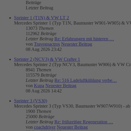
Beiträge
Letzter Beitrag
Sprinter 1 (T1N) & VW LT 2
Mercedes Sprinter 1 (Typ T1N, Baumuster W901-W905) & VW
13073
Themen
112962
Beiträge
Letzter Beitrag
Re: Erfahrungen mit hinteren …
von
Travegoactros
Neuester Beitrag
08 Aug 2026 23:42
Sprinter 2 (NCV3) & VW Crafter 1
Mercedes Sprinter 2 (Typ NCV3, Baumuster W906) & VW Craft
8941
Themen
115579
Beiträge
Letzter Beitrag
Re: 516 Ladeluftkühlung verbe…
von
Kupa
Neuester Beitrag
08 Aug 2026 14:42
Sprinter 3 (VS30)
Mercedes Sprinter 3 (Typ VS30, Baumuster W907/W910) - ab
1900
Themen
25000
Beiträge
Letzter Beitrag
Re: frühzeitige Regeneration …
von
coachdriver
Neuester Beitrag