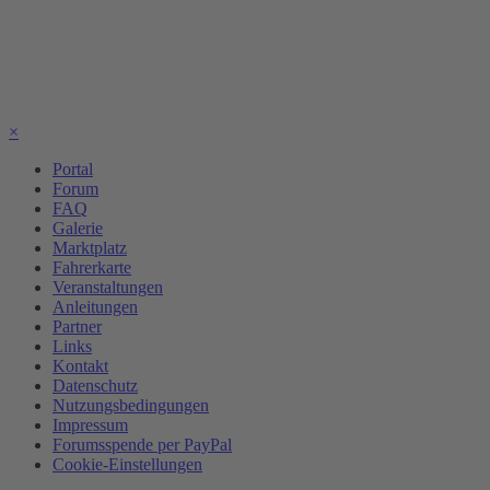
×
Portal
Forum
FAQ
Galerie
Marktplatz
Fahrerkarte
Veranstaltungen
Anleitungen
Partner
Links
Kontakt
Datenschutz
Nutzungsbedingungen
Impressum
Forumsspende per PayPal
Cookie-Einstellungen