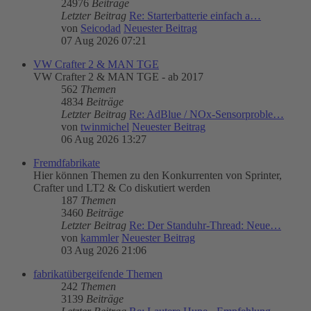
24976
Beiträge
Letzter Beitrag
Re: Starterbatterie einfach a…
von
Seicodad
Neuester Beitrag
07 Aug 2026 07:21
VW Crafter 2 & MAN TGE
VW Crafter 2 & MAN TGE - ab 2017
562
Themen
4834
Beiträge
Letzter Beitrag
Re: AdBlue / NOx-Sensorproble…
von
twinmichel
Neuester Beitrag
06 Aug 2026 13:27
Fremdfabrikate
Hier können Themen zu den Konkurrenten von Sprinter,
Crafter und LT2 & Co diskutiert werden
187
Themen
3460
Beiträge
Letzter Beitrag
Re: Der Standuhr-Thread: Neue…
von
kammler
Neuester Beitrag
03 Aug 2026 21:06
fabrikatübergeifende Themen
242
Themen
3139
Beiträge