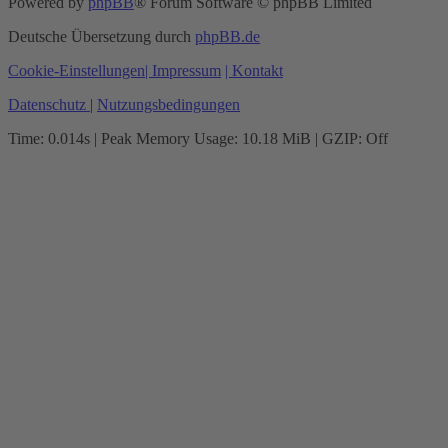
Powered by
phpBB
® Forum Software © phpBB Limited
Deutsche Übersetzung durch
phpBB.de
Cookie-Einstellungen
| Impressum
| Kontakt
Datenschutz
|
Nutzungsbedingungen
Time: 0.014s
| Peak Memory Usage: 10.18 MiB | GZIP: Off