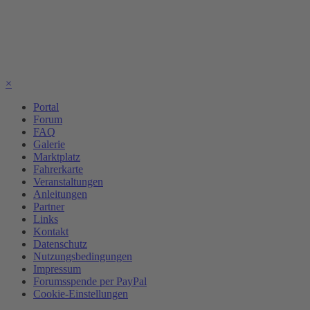
×
Portal
Forum
FAQ
Galerie
Marktplatz
Fahrerkarte
Veranstaltungen
Anleitungen
Partner
Links
Kontakt
Datenschutz
Nutzungsbedingungen
Impressum
Forumsspende per PayPal
Cookie-Einstellungen