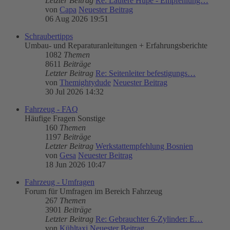
Letzter Beitrag
Re: Lautere Hupe - Empfehlung…
von
Capa
Neuester Beitrag
06 Aug 2026 19:51
Schraubertipps
Umbau- und Reparaturanleitungen + Erfahrungsberichte
1082
Themen
8611
Beiträge
Letzter Beitrag
Re: Seitenleiter befestigungs…
von
Themightydude
Neuester Beitrag
30 Jul 2026 14:32
Fahrzeug - FAQ
Häufige Fragen Sonstige
160
Themen
1197
Beiträge
Letzter Beitrag
Werkstattempfehlung Bosnien
von
Gesa
Neuester Beitrag
18 Jun 2026 10:47
Fahrzeug - Umfragen
Forum für Umfragen im Bereich Fahrzeug
267
Themen
3901
Beiträge
Letzter Beitrag
Re: Gebrauchter 6-Zylinder: E…
von
Kühltaxi
Neuester Beitrag