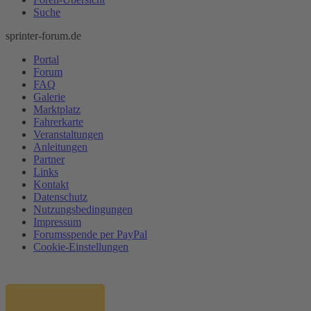
Suche
sprinter-forum.de
Portal
Forum
FAQ
Galerie
Marktplatz
Fahrerkarte
Veranstaltungen
Anleitungen
Partner
Links
Kontakt
Datenschutz
Nutzungsbedingungen
Impressum
Forumsspende per PayPal
Cookie-Einstellungen