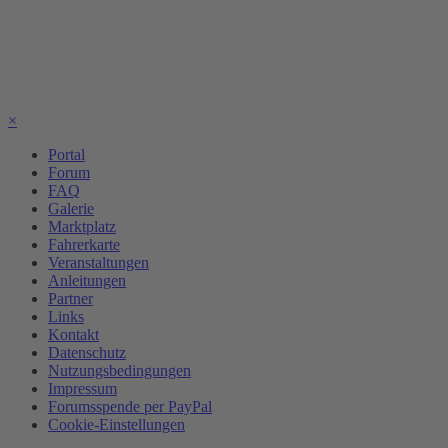
×
Portal
Forum
FAQ
Galerie
Marktplatz
Fahrerkarte
Veranstaltungen
Anleitungen
Partner
Links
Kontakt
Datenschutz
Nutzungsbedingungen
Impressum
Forumsspende per PayPal
Cookie-Einstellungen