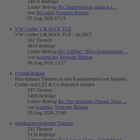
24976
Beiträge
Letzter Beitrag
Re: Starterbatterie einfach a…
von
Seicodad
Neuester Beitrag
07 Aug 2026 07:21
VW Crafter 2 & MAN TGE
VW Crafter 2 & MAN TGE - ab 2017
562
Themen
4834
Beiträge
Letzter Beitrag
Re: AdBlue / NOx-Sensorproble…
von
twinmichel
Neuester Beitrag
06 Aug 2026 13:27
Fremdfabrikate
Hier können Themen zu den Konkurrenten von Sprinter,
Crafter und LT2 & Co diskutiert werden
187
Themen
3460
Beiträge
Letzter Beitrag
Re: Der Standuhr-Thread: Neue…
von
kammler
Neuester Beitrag
03 Aug 2026 21:06
fabrikatübergeifende Themen
242
Themen
3139
Beiträge