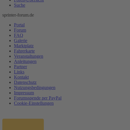
Suche
sprinter-forum.de
Portal
Forum
FAQ
Galerie
Marktplatz
Fahrerkarte
Veranstaltungen
Anleitungen
Partner
Links
Kontakt
Datenschutz
Nutzungsbedingungen
Impressum
Forumsspende per PayPal
Cookie-Einstellungen