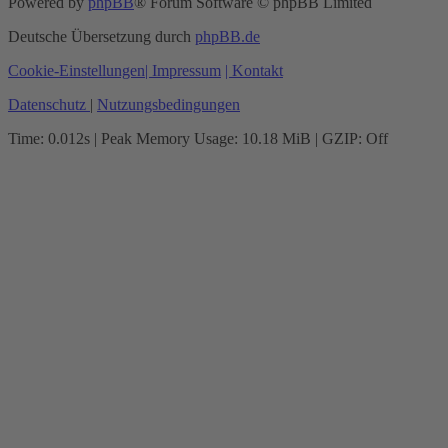
Powered by
phpBB
® Forum Software © phpBB Limited
Deutsche Übersetzung durch
phpBB.de
Cookie-Einstellungen
| Impressum
| Kontakt
Datenschutz
|
Nutzungsbedingungen
Time: 0.012s
| Peak Memory Usage: 10.18 MiB | GZIP: Off