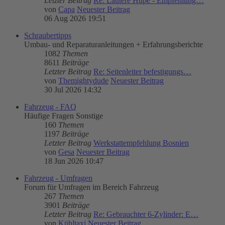
Letzter Beitrag
Re: Lautere Hupe - Empfehlung…
von
Capa
Neuester Beitrag
06 Aug 2026 19:51
Schraubertipps
Umbau- und Reparaturanleitungen + Erfahrungsberichte
1082
Themen
8611
Beiträge
Letzter Beitrag
Re: Seitenleiter befestigungs…
von
Themightydude
Neuester Beitrag
30 Jul 2026 14:32
Fahrzeug - FAQ
Häufige Fragen Sonstige
160
Themen
1197
Beiträge
Letzter Beitrag
Werkstattempfehlung Bosnien
von
Gesa
Neuester Beitrag
18 Jun 2026 10:47
Fahrzeug - Umfragen
Forum für Umfragen im Bereich Fahrzeug
267
Themen
3901
Beiträge
Letzter Beitrag
Re: Gebrauchter 6-Zylinder: E…
von
Kühltaxi
Neuester Beitrag