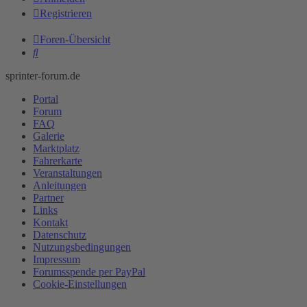
Registrieren
Foren-Übersicht
Suche
sprinter-forum.de
Portal
Forum
FAQ
Galerie
Marktplatz
Fahrerkarte
Veranstaltungen
Anleitungen
Partner
Links
Kontakt
Datenschutz
Nutzungsbedingungen
Impressum
Forumsspende per PayPal
Cookie-Einstellungen