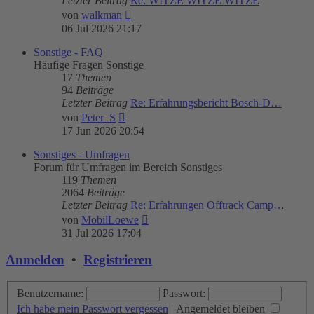
Letzter Beitrag
Re: WITZE WITZE WITZE
Neuester
von
walkman
Beitrag
06 Jul 2026 21:17
Sonstige - FAQ
Häufige Fragen Sonstige
17
Themen
94
Beiträge
Letzter Beitrag
Re: Erfahrungsbericht Bosch-D…
Neuester
von
Peter_S
Beitrag
17 Jun 2026 20:54
Sonstiges - Umfragen
Forum für Umfragen im Bereich Sonstiges
119
Themen
2064
Beiträge
Letzter Beitrag
Re: Erfahrungen Offtrack Camp…
Neuester
von
MobilLoewe
Beitrag
31 Jul 2026 17:04
Anmelden
•
Registrieren
Benutzername:
Passwort:
Ich habe mein Passwort vergessen
|
Angemeldet bleiben