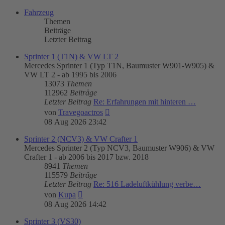
Fahrzeug
Themen
Beiträge
Letzter Beitrag
Sprinter 1 (T1N) & VW LT 2
Mercedes Sprinter 1 (Typ T1N, Baumuster W901-W905) &
VW LT 2 - ab 1995 bis 2006
13073
Themen
112962
Beiträge
Letzter Beitrag
Re: Erfahrungen mit hinteren …
Neuester
von
Travegoactros
Beitrag
08 Aug 2026 23:42
Sprinter 2 (NCV3) & VW Crafter 1
Mercedes Sprinter 2 (Typ NCV3, Baumuster W906) & VW
Crafter 1 - ab 2006 bis 2017 bzw. 2018
8941
Themen
115579
Beiträge
Letzter Beitrag
Re: 516 Ladeluftkühlung verbe…
Neuester
von
Kupa
Beitrag
08 Aug 2026 14:42
Sprinter 3 (VS30)