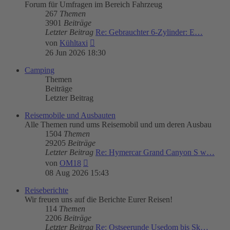
Forum für Umfragen im Bereich Fahrzeug
267
Themen
3901
Beiträge
Letzter Beitrag
Re: Gebrauchter 6-Zylinder: E…
Neuester
von
Kühltaxi
Beitrag
26 Jun 2026 18:30
Camping
Themen
Beiträge
Letzter Beitrag
Reisemobile und Ausbauten
Alle Themen rund ums Reisemobil und um deren Ausbau
1504
Themen
29205
Beiträge
Letzter Beitrag
Re: Hymercar Grand Canyon S w…
Neuester
von
OM18
Beitrag
08 Aug 2026 15:43
Reiseberichte
Wir freuen uns auf die Berichte Eurer Reisen!
114
Themen
2206
Beiträge
Letzter Beitrag
Re: Ostseerunde Usedom bis Sk…