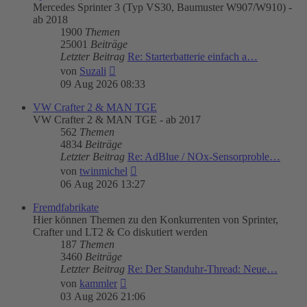
Mercedes Sprinter 3 (Typ VS30, Baumuster W907/W910) -
ab 2018
1900
Themen
25001
Beiträge
Letzter Beitrag
Re: Starterbatterie einfach a…
Neuester
von
Suzali
Beitrag
09 Aug 2026 08:33
VW Crafter 2 & MAN TGE
VW Crafter 2 & MAN TGE - ab 2017
562
Themen
4834
Beiträge
Letzter Beitrag
Re: AdBlue / NOx-Sensorproble…
Neuester
von
twinmichel
Beitrag
06 Aug 2026 13:27
Fremdfabrikate
Hier können Themen zu den Konkurrenten von Sprinter,
Crafter und LT2 & Co diskutiert werden
187
Themen
3460
Beiträge
Letzter Beitrag
Re: Der Standuhr-Thread: Neue…
Neuester
von
kammler
Beitrag
03 Aug 2026 21:06