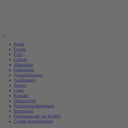
×
Portal
Forum
FAQ
Galerie
Marktplatz
Fahrerkarte
Veranstaltungen
Anleitungen
Partner
Links
Kontakt
Datenschutz
Nutzungsbedingungen
Impressum
Forumsspende per PayPal
Cookie-Einstellungen