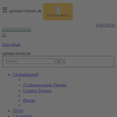
☰
sprinter-forum.de
Forumsspende
PARTNER
Zum Inhalt
sprinter-forum.de
Erweiterte
Suche
Suche
Schnellzugriff
Unbeantwortete Themen
Aktive Themen
Suche
FAQ
Anmelden