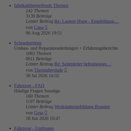
fabrikatübergeifende Themen
242
Themen
3139
Beiträge
Letzter Beitrag
Re: Lautere Hupe - Empfehlung…
Neuester
von
Capa
Beitrag
06 Aug 2026 19:51
Schraubertipps
Umbau- und Reparaturanleitungen + Erfahrungsberichte
1082
Themen
8611
Beiträge
Letzter Beitrag
Re: Seitenleiter befestigungs…
Neuester
von
Themightydude
Beitrag
30 Jul 2026 14:32
Fahrzeug - FAQ
Häufige Fragen Sonstige
160
Themen
1197
Beiträge
Letzter Beitrag
Werkstattempfehlung Bosnien
Neuester
von
Gesa
Beitrag
18 Jun 2026 10:47
Fahrzeug - Umfragen