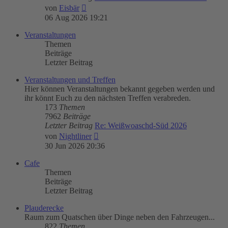
Neuester
von
Eisbär
Beitrag
06 Aug 2026 19:21
Veranstaltungen
Themen
Beiträge
Letzter Beitrag
Veranstaltungen und Treffen
Hier können Veranstaltungen bekannt gegeben werden und
ihr könnt Euch zu den nächsten Treffen verabreden.
173
Themen
7962
Beiträge
Letzter Beitrag
Re: Weißwoaschd-Süd 2026
Neuester
von
Nightliner
Beitrag
30 Jun 2026 20:36
Cafe
Themen
Beiträge
Letzter Beitrag
Plauderecke
Raum zum Quatschen über Dinge neben den Fahrzeugen...
822
Themen