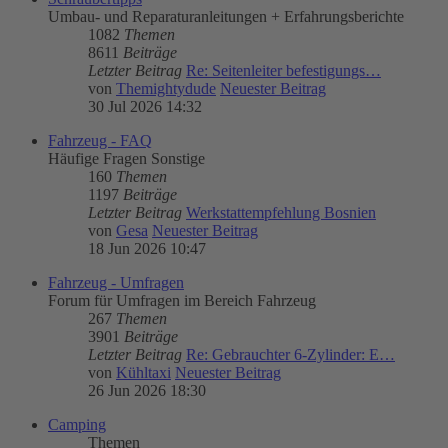
Umbau- und Reparaturanleitungen + Erfahrungsberichte
1082
Themen
8611
Beiträge
Letzter Beitrag
Re: Seitenleiter befestigungs…
von
Themightydude
Neuester Beitrag
30 Jul 2026 14:32
Fahrzeug - FAQ
Häufige Fragen Sonstige
160
Themen
1197
Beiträge
Letzter Beitrag
Werkstattempfehlung Bosnien
von
Gesa
Neuester Beitrag
18 Jun 2026 10:47
Fahrzeug - Umfragen
Forum für Umfragen im Bereich Fahrzeug
267
Themen
3901
Beiträge
Letzter Beitrag
Re: Gebrauchter 6-Zylinder: E…
von
Kühltaxi
Neuester Beitrag
26 Jun 2026 18:30
Camping
Themen