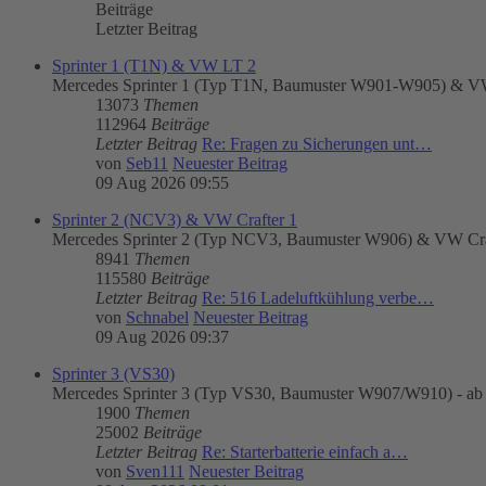
Beiträge
Letzter Beitrag
Sprinter 1 (T1N) & VW LT 2
Mercedes Sprinter 1 (Typ T1N, Baumuster W901-W905) & VW
13073
Themen
112964
Beiträge
Letzter Beitrag
Re: Fragen zu Sicherungen unt…
von
Seb11
Neuester Beitrag
09 Aug 2026 09:55
Sprinter 2 (NCV3) & VW Crafter 1
Mercedes Sprinter 2 (Typ NCV3, Baumuster W906) & VW Craft
8941
Themen
115580
Beiträge
Letzter Beitrag
Re: 516 Ladeluftkühlung verbe…
von
Schnabel
Neuester Beitrag
09 Aug 2026 09:37
Sprinter 3 (VS30)
Mercedes Sprinter 3 (Typ VS30, Baumuster W907/W910) - ab
1900
Themen
25002
Beiträge
Letzter Beitrag
Re: Starterbatterie einfach a…
von
Sven111
Neuester Beitrag