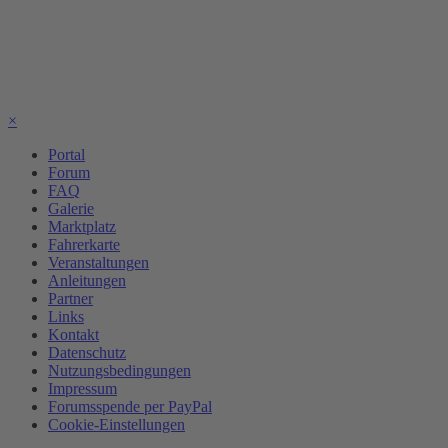
×
Portal
Forum
FAQ
Galerie
Marktplatz
Fahrerkarte
Veranstaltungen
Anleitungen
Partner
Links
Kontakt
Datenschutz
Nutzungsbedingungen
Impressum
Forumsspende per PayPal
Cookie-Einstellungen