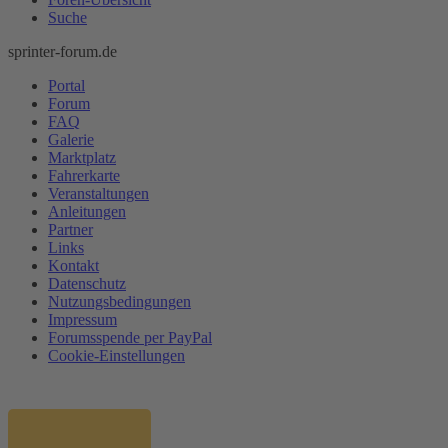
Suche
sprinter-forum.de
Portal
Forum
FAQ
Galerie
Marktplatz
Fahrerkarte
Veranstaltungen
Anleitungen
Partner
Links
Kontakt
Datenschutz
Nutzungsbedingungen
Impressum
Forumsspende per PayPal
Cookie-Einstellungen