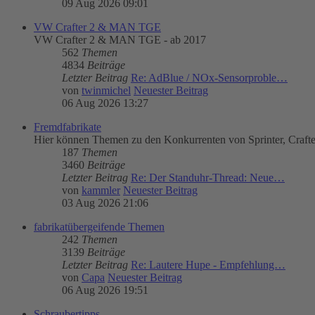
09 Aug 2026 09:01
VW Crafter 2 & MAN TGE
VW Crafter 2 & MAN TGE - ab 2017
562
Themen
4834
Beiträge
Letzter Beitrag
Re: AdBlue / NOx-Sensorproble…
von
twinmichel
Neuester Beitrag
06 Aug 2026 13:27
Fremdfabrikate
Hier können Themen zu den Konkurrenten von Sprinter, Craft
187
Themen
3460
Beiträge
Letzter Beitrag
Re: Der Standuhr-Thread: Neue…
von
kammler
Neuester Beitrag
03 Aug 2026 21:06
fabrikatübergeifende Themen
242
Themen
3139
Beiträge
Letzter Beitrag
Re: Lautere Hupe - Empfehlung…
von
Capa
Neuester Beitrag
06 Aug 2026 19:51
Schraubertipps