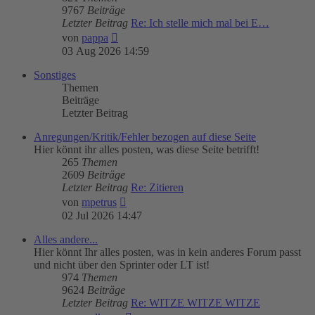
9767
Beiträge
Letzter Beitrag
Re: Ich stelle mich mal bei E…
Neuester
von
pappa
Beitrag
03 Aug 2026 14:59
Sonstiges
Themen
Beiträge
Letzter Beitrag
Anregungen/Kritik/Fehler bezogen auf diese Seite
Hier könnt ihr alles posten, was diese Seite betrifft!
265
Themen
2609
Beiträge
Letzter Beitrag
Re: Zitieren
Neuester
von
mpetrus
Beitrag
02 Jul 2026 14:47
Alles andere...
Hier könnt Ihr alles posten, was in kein anderes Forum passt
und nicht über den Sprinter oder LT ist!
974
Themen
9624
Beiträge
Letzter Beitrag
Re: WITZE WITZE WITZE
Neuester