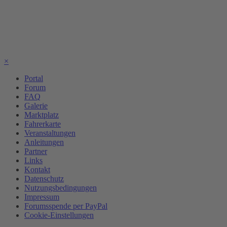
×
Portal
Forum
FAQ
Galerie
Marktplatz
Fahrerkarte
Veranstaltungen
Anleitungen
Partner
Links
Kontakt
Datenschutz
Nutzungsbedingungen
Impressum
Forumsspende per PayPal
Cookie-Einstellungen