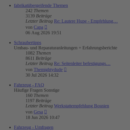
fabrikatübergeifende Themen
242
Themen
3139
Beiträge
Letzter Beitrag
Re: Lautere Hupe - Empfehlung…
Neuester
von
Capa
Beitrag
06 Aug 2026 19:51
Schraubertipps
Umbau- und Reparaturanleitungen + Erfahrungsberichte
1082
Themen
8611
Beiträge
Letzter Beitrag
Re: Seitenleiter befestigungs…
Neuester
von
Themightydude
Beitrag
30 Jul 2026 14:32
Fahrzeug - FAQ
Häufige Fragen Sonstige
160
Themen
1197
Beiträge
Letzter Beitrag
Werkstattempfehlung Bosnien
Neuester
von
Gesa
Beitrag
18 Jun 2026 10:47
Fahrzeug - Umfragen