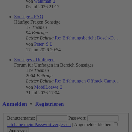
von
walkman
Beitrag
06 Jul 2026 21:17
Sonstige - FAQ
Häufige Fragen Sonstige
17
Themen
94
Beiträge
Letzter Beitrag
Re: Erfahrungsbericht Bosch-D…
Neuester
von
Peter_S
Beitrag
17 Jun 2026 20:54
Sonstiges - Umfragen
Forum für Umfragen im Bereich Sonstiges
119
Themen
2064
Beiträge
Letzter Beitrag
Re: Erfahrungen Offtrack Camp…
Neuester
von
MobilLoewe
Beitrag
31 Jul 2026 17:04
Anmelden
•
Registrieren
Benutzername:
Passwort:
Ich habe mein Passwort vergessen
|
Angemeldet bleiben