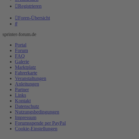
Registrieren
Foren-Übersicht
Suche
sprinter-forum.de
Portal
Forum
FAQ
Galerie
Marktplatz
Fahrerkarte
Veranstaltungen
Anleitungen
Partner
Links
Kontakt
Datenschutz
Nutzungsbedingungen
Impressum
Forumsspende per PayPal
Cookie-Einstellungen