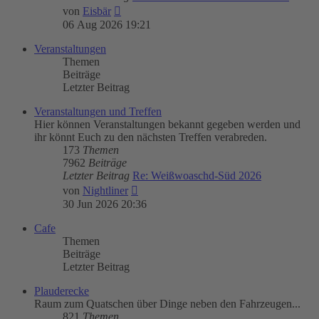
Neuester
von
Eisbär
Beitrag
06 Aug 2026 19:21
Veranstaltungen
Themen
Beiträge
Letzter Beitrag
Veranstaltungen und Treffen
Hier können Veranstaltungen bekannt gegeben werden und
ihr könnt Euch zu den nächsten Treffen verabreden.
173
Themen
7962
Beiträge
Letzter Beitrag
Re: Weißwoaschd-Süd 2026
Neuester
von
Nightliner
Beitrag
30 Jun 2026 20:36
Cafe
Themen
Beiträge
Letzter Beitrag
Plauderecke
Raum zum Quatschen über Dinge neben den Fahrzeugen...
821
Themen