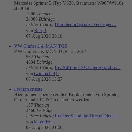
Mercedes Sprinter 3 (Typ VS30, Baumuster W907/W910) -
ab 2018
1900
Themen
24988
Beiträge
Letzter Beitrag
Dorotheum Sprinter Versteiger…
Neuester
von
Rafi
Beitrag
07 Aug 2026 20:18
VW Crafter 2 & MAN TGE
VW Crafter 2 & MAN TGE - ab 2017
562
Themen
4834
Beiträge
Letzter Beitrag
Re: AdBlue / NOx-Sensorproble…
Neuester
von
twinmichel
Beitrag
06 Aug 2026 13:27
Fremdfabrikate
Hier können Themen zu den Konkurrenten von Sprinter,
Crafter und LT2 & Co diskutiert werden
187
Themen
3460
Beiträge
Letzter Beitrag
Re: Der Standuhr-Thread: Neue…
Neuester
von
kammler
Beitrag
03 Aug 2026 21:06