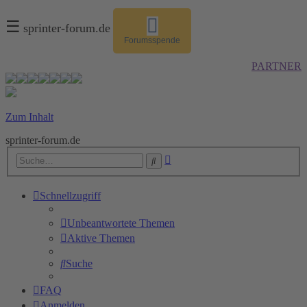
☰
sprinter-forum.de
Forumsspende
PARTNER
Zum Inhalt
sprinter-forum.de
Erweiterte
Suche
Suche
Schnellzugriff
Unbeantwortete Themen
Aktive Themen
Suche
FAQ
Anmelden