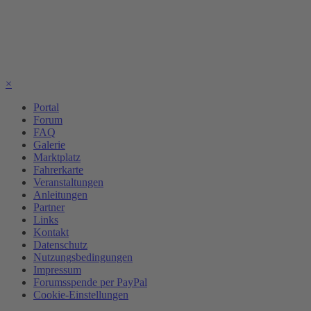
×
Portal
Forum
FAQ
Galerie
Marktplatz
Fahrerkarte
Veranstaltungen
Anleitungen
Partner
Links
Kontakt
Datenschutz
Nutzungsbedingungen
Impressum
Forumsspende per PayPal
Cookie-Einstellungen