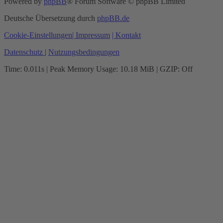
Powered by
phpBB
® Forum Software © phpBB Limited
Deutsche Übersetzung durch
phpBB.de
Cookie-Einstellungen
| Impressum
| Kontakt
Datenschutz
|
Nutzungsbedingungen
Time: 0.011s
| Peak Memory Usage: 10.18 MiB | GZIP: Off