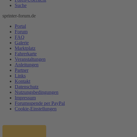
Suche
sprinter-forum.de
Portal
Forum
FAQ
Galerie
Marktplatz
Fahrerkarte
Veranstaltungen
Anleitungen
Partner
Links
Kontakt
Datenschutz
Nutzungsbedingungen
Impressum
Forumsspende per PayPal
Cookie-Einstellungen