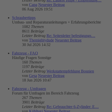
Letzter Beitrag
Re: Lautere Hupe - Empfehlung…
von
Capa
Neuester Beitrag
06 Aug 2026 19:51
Schraubertipps
Umbau- und Reparaturanleitungen + Erfahrungsberichte
1082
Themen
8611
Beiträge
Letzter Beitrag
Re: Seitenleiter befestigungs…
von
Themightydude
Neuester Beitrag
30 Jul 2026 14:32
Fahrzeug - FAQ
Häufige Fragen Sonstige
160
Themen
1197
Beiträge
Letzter Beitrag
Werkstattempfehlung Bosnien
von
Gesa
Neuester Beitrag
18 Jun 2026 10:47
Fahrzeug - Umfragen
Forum für Umfragen im Bereich Fahrzeug
267
Themen
3901
Beiträge
Letzter Beitrag
Re: Gebrauchter 6-Zylinder: E…
von
Kühltaxi
Neuester Beitrag