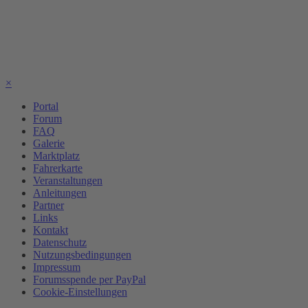
×
Portal
Forum
FAQ
Galerie
Marktplatz
Fahrerkarte
Veranstaltungen
Anleitungen
Partner
Links
Kontakt
Datenschutz
Nutzungsbedingungen
Impressum
Forumsspende per PayPal
Cookie-Einstellungen