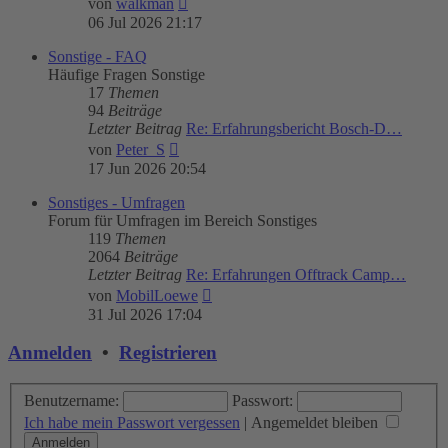
von
walkman
Beitrag
06 Jul 2026 21:17
Sonstige - FAQ
Häufige Fragen Sonstige
17
Themen
94
Beiträge
Letzter Beitrag
Re: Erfahrungsbericht Bosch-D…
Neuester
von
Peter_S
Beitrag
17 Jun 2026 20:54
Sonstiges - Umfragen
Forum für Umfragen im Bereich Sonstiges
119
Themen
2064
Beiträge
Letzter Beitrag
Re: Erfahrungen Offtrack Camp…
Neuester
von
MobilLoewe
Beitrag
31 Jul 2026 17:04
Anmelden
•
Registrieren
Benutzername:
Passwort:
Ich habe mein Passwort vergessen
|
Angemeldet bleiben