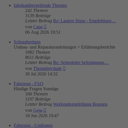
fabrikatübergeifende Themen
242
Themen
3139
Beiträge
Letzter Beitrag
Re: Lautere Hupe - Empfehlung…
Neuester
von
Capa
Beitrag
06 Aug 2026 19:51
Schraubertipps
Umbau- und Reparaturanleitungen + Erfahrungsberichte
1082
Themen
8611
Beiträge
Letzter Beitrag
Re: Seitenleiter befestigungs…
Neuester
von
Themightydude
Beitrag
30 Jul 2026 14:32
Fahrzeug - FAQ
Häufige Fragen Sonstige
160
Themen
1197
Beiträge
Letzter Beitrag
Werkstattempfehlung Bosnien
Neuester
von
Gesa
Beitrag
18 Jun 2026 10:47
Fahrzeug - Umfragen