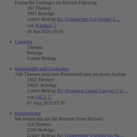
Forum für Umfragen im Bereich Fahrzeug
267
Themen
3901
Beiträge
Letzter Beitrag
Re: Gebrauchter 6-Zylinder: E…
Neuester
von
Kühltaxi
Beitrag
26 Jun 2026 18:30
Camping
Themen
Beiträge
Letzter Beitrag
Reisemobile und Ausbauten
Alle Themen rund ums Reisemobil und um deren Ausbau
1502
Themen
29167
Beiträge
Letzter Beitrag
Re: Hymercar Grand Canyon S w…
Neuester
von
QE11
Beitrag
07 Aug 2026 07:36
Reiseberichte
Wir freuen uns auf die Berichte Eurer Reisen!
114
Themen
2206
Beiträge
Letzter Beitrag
Re: Ostseerunde Usedom bis Sk…