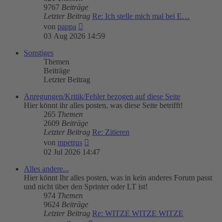
9767
Beiträge
Letzter Beitrag
Re: Ich stelle mich mal bei E…
Neuester
von
pappa
Beitrag
03 Aug 2026 14:59
Sonstiges
Themen
Beiträge
Letzter Beitrag
Anregungen/Kritik/Fehler bezogen auf diese Seite
Hier könnt ihr alles posten, was diese Seite betrifft!
265
Themen
2609
Beiträge
Letzter Beitrag
Re: Zitieren
Neuester
von
mpetrus
Beitrag
02 Jul 2026 14:47
Alles andere...
Hier könnt Ihr alles posten, was in kein anderes Forum passt
und nicht über den Sprinter oder LT ist!
974
Themen
9624
Beiträge
Letzter Beitrag
Re: WITZE WITZE WITZE
Neuester