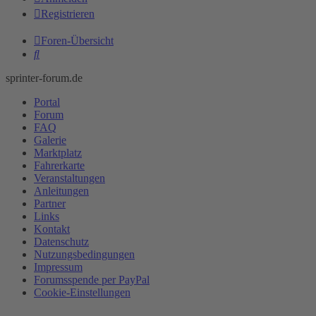
Registrieren
Foren-Übersicht
Suche
sprinter-forum.de
Portal
Forum
FAQ
Galerie
Marktplatz
Fahrerkarte
Veranstaltungen
Anleitungen
Partner
Links
Kontakt
Datenschutz
Nutzungsbedingungen
Impressum
Forumsspende per PayPal
Cookie-Einstellungen