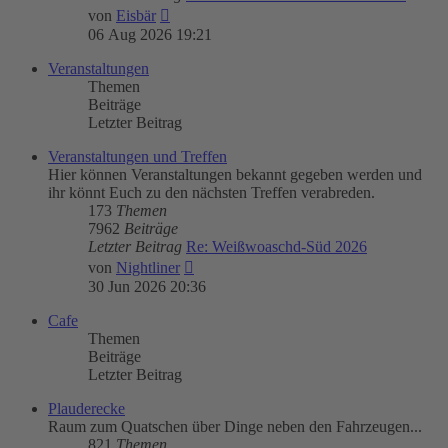
Neuester
von
Eisbär
Beitrag
06 Aug 2026 19:21
Veranstaltungen
Themen
Beiträge
Letzter Beitrag
Veranstaltungen und Treffen
Hier können Veranstaltungen bekannt gegeben werden und
ihr könnt Euch zu den nächsten Treffen verabreden.
173
Themen
7962
Beiträge
Letzter Beitrag
Re: Weißwoaschd-Süd 2026
Neuester
von
Nightliner
Beitrag
30 Jun 2026 20:36
Cafe
Themen
Beiträge
Letzter Beitrag
Plauderecke
Raum zum Quatschen über Dinge neben den Fahrzeugen...
821
Themen