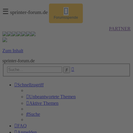
☰
sprinter-forum.de
Forumsspende
PARTNER
Zum Inhalt
sprinter-forum.de
Erweiterte
Suche
Suche
Schnellzugriff
Unbeantwortete Themen
Aktive Themen
Suche
FAQ
Anmelden