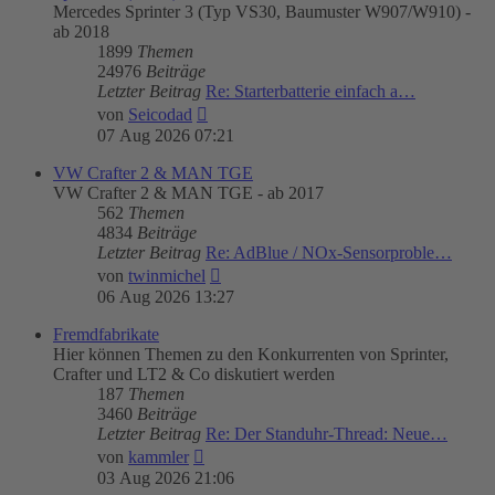
Mercedes Sprinter 3 (Typ VS30, Baumuster W907/W910) -
ab 2018
1899
Themen
24976
Beiträge
Letzter Beitrag
Re: Starterbatterie einfach a…
Neuester
von
Seicodad
Beitrag
07 Aug 2026 07:21
VW Crafter 2 & MAN TGE
VW Crafter 2 & MAN TGE - ab 2017
562
Themen
4834
Beiträge
Letzter Beitrag
Re: AdBlue / NOx-Sensorproble…
Neuester
von
twinmichel
Beitrag
06 Aug 2026 13:27
Fremdfabrikate
Hier können Themen zu den Konkurrenten von Sprinter,
Crafter und LT2 & Co diskutiert werden
187
Themen
3460
Beiträge
Letzter Beitrag
Re: Der Standuhr-Thread: Neue…
Neuester
von
kammler
Beitrag
03 Aug 2026 21:06