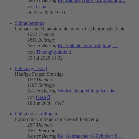
Letzter Beitrag
Re: Lautere Hupe - Empfehlung…
Neuester
von
Capa
Beitrag
06 Aug 2026 19:51
Schraubertipps
Umbau- und Reparaturanleitungen + Erfahrungsberichte
1082
Themen
8611
Beiträge
Letzter Beitrag
Re: Seitenleiter befestigungs…
Neuester
von
Themightydude
Beitrag
30 Jul 2026 14:32
Fahrzeug - FAQ
Häufige Fragen Sonstige
160
Themen
1197
Beiträge
Letzter Beitrag
Werkstattempfehlung Bosnien
Neuester
von
Gesa
Beitrag
18 Jun 2026 10:47
Fahrzeug - Umfragen
Forum für Umfragen im Bereich Fahrzeug
267
Themen
3901
Beiträge
Letzter Beitrag
Re: Gebrauchter 6-Zylinder: E…