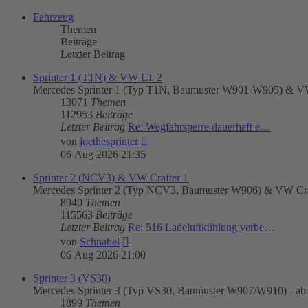
Fahrzeug
Themen
Beiträge
Letzter Beitrag
Sprinter 1 (T1N) & VW LT 2
Mercedes Sprinter 1 (Typ T1N, Baumuster W901-W905) & VW
13071
Themen
112953
Beiträge
Letzter Beitrag
Re: Wegfahrsperre dauerhaft e…
Neuester
von
joethesprinter
Beitrag
06 Aug 2026 21:35
Sprinter 2 (NCV3) & VW Crafter 1
Mercedes Sprinter 2 (Typ NCV3, Baumuster W906) & VW Craft
8940
Themen
115563
Beiträge
Letzter Beitrag
Re: 516 Ladeluftkühlung verbe…
Neuester
von
Schnabel
Beitrag
06 Aug 2026 21:00
Sprinter 3 (VS30)
Mercedes Sprinter 3 (Typ VS30, Baumuster W907/W910) - ab
1899
Themen