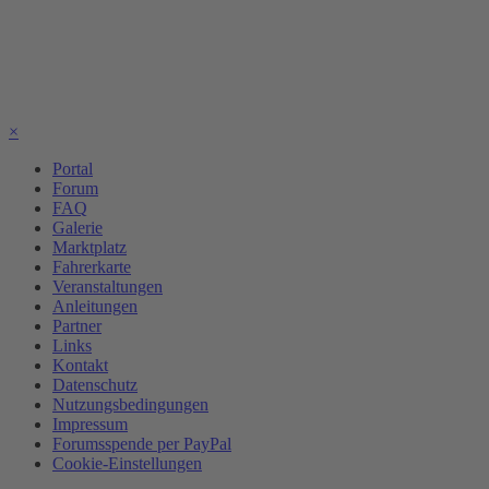
×
Portal
Forum
FAQ
Galerie
Marktplatz
Fahrerkarte
Veranstaltungen
Anleitungen
Partner
Links
Kontakt
Datenschutz
Nutzungsbedingungen
Impressum
Forumsspende per PayPal
Cookie-Einstellungen