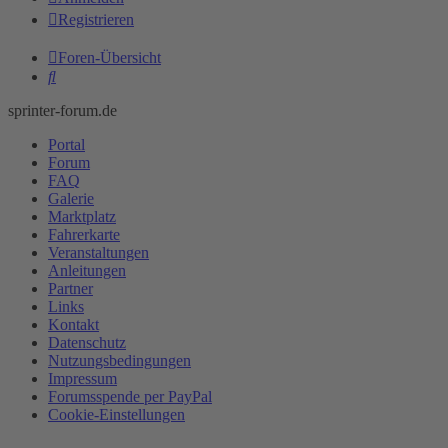
Registrieren
Foren-Übersicht
Suche
sprinter-forum.de
Portal
Forum
FAQ
Galerie
Marktplatz
Fahrerkarte
Veranstaltungen
Anleitungen
Partner
Links
Kontakt
Datenschutz
Nutzungsbedingungen
Impressum
Forumsspende per PayPal
Cookie-Einstellungen