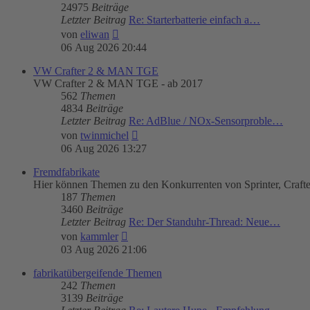
24975
Beiträge
Letzter Beitrag
Re: Starterbatterie einfach a…
Neuester
von
eliwan
Beitrag
06 Aug 2026 20:44
VW Crafter 2 & MAN TGE
VW Crafter 2 & MAN TGE - ab 2017
562
Themen
4834
Beiträge
Letzter Beitrag
Re: AdBlue / NOx-Sensorproble…
Neuester
von
twinmichel
Beitrag
06 Aug 2026 13:27
Fremdfabrikate
Hier können Themen zu den Konkurrenten von Sprinter, Craft
187
Themen
3460
Beiträge
Letzter Beitrag
Re: Der Standuhr-Thread: Neue…
Neuester
von
kammler
Beitrag
03 Aug 2026 21:06
fabrikatübergeifende Themen
242
Themen
3139
Beiträge