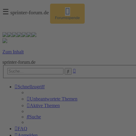
☰
sprinter-forum.de
Forumsspende
Zum Inhalt
sprinter-forum.de
Erweiterte
Suche
Suche
Schnellzugriff
Unbeantwortete Themen
Aktive Themen
Suche
FAQ
Anmelden