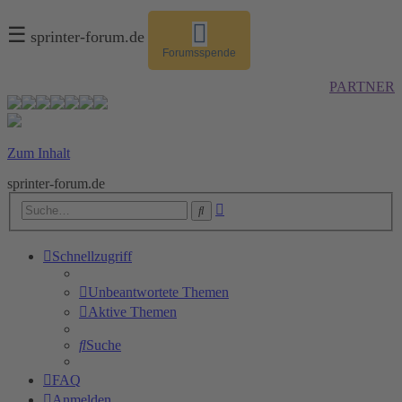
☰
sprinter-forum.de
Forumsspende
PARTNER
Zum Inhalt
sprinter-forum.de
Erweiterte
Suche
Suche
Schnellzugriff
Unbeantwortete Themen
Aktive Themen
Suche
FAQ
Anmelden