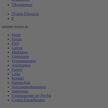
Registrieren
Foren-Übersicht
Suche
sprinter-forum.de
Portal
Forum
FAQ
Galerie
Marktplatz
Fahrerkarte
Veranstaltungen
Anleitungen
Partner
Links
Kontakt
Datenschutz
Nutzungsbedingungen
Impressum
Forumsspende per PayPal
Cookie-Einstellungen