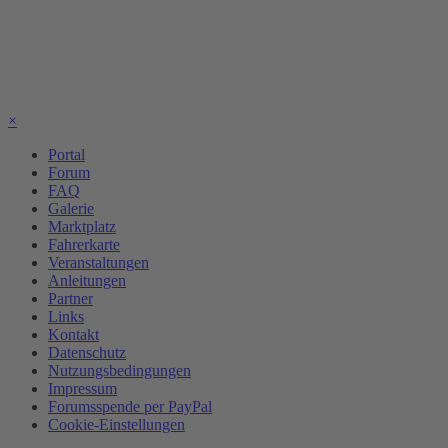
×
Portal
Forum
FAQ
Galerie
Marktplatz
Fahrerkarte
Veranstaltungen
Anleitungen
Partner
Links
Kontakt
Datenschutz
Nutzungsbedingungen
Impressum
Forumsspende per PayPal
Cookie-Einstellungen