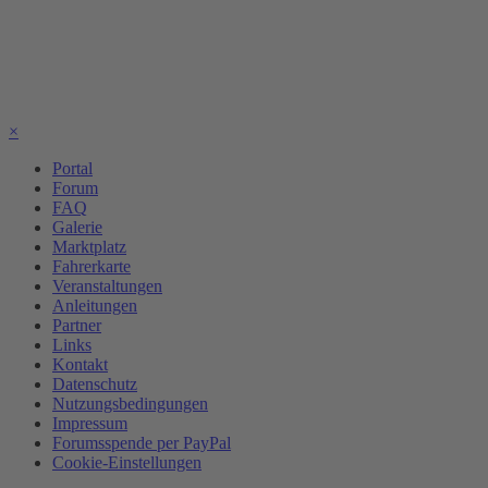
×
Portal
Forum
FAQ
Galerie
Marktplatz
Fahrerkarte
Veranstaltungen
Anleitungen
Partner
Links
Kontakt
Datenschutz
Nutzungsbedingungen
Impressum
Forumsspende per PayPal
Cookie-Einstellungen