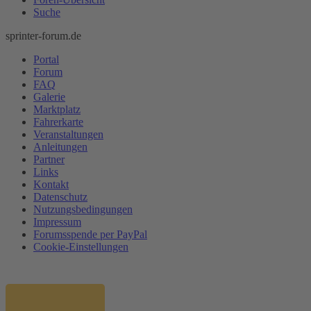
Suche
sprinter-forum.de
Portal
Forum
FAQ
Galerie
Marktplatz
Fahrerkarte
Veranstaltungen
Anleitungen
Partner
Links
Kontakt
Datenschutz
Nutzungsbedingungen
Impressum
Forumsspende per PayPal
Cookie-Einstellungen