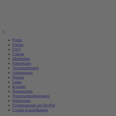
×
Portal
Forum
FAQ
Galerie
Marktplatz
Fahrerkarte
Veranstaltungen
Anleitungen
Partner
Links
Kontakt
Datenschutz
Nutzungsbedingungen
Impressum
Forumsspende per PayPal
Cookie-Einstellungen