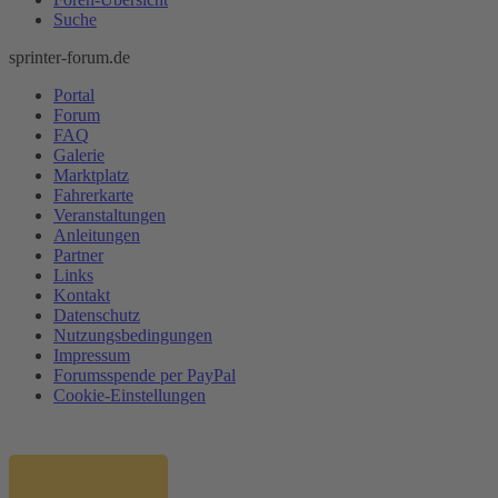
Suche
sprinter-forum.de
Portal
Forum
FAQ
Galerie
Marktplatz
Fahrerkarte
Veranstaltungen
Anleitungen
Partner
Links
Kontakt
Datenschutz
Nutzungsbedingungen
Impressum
Forumsspende per PayPal
Cookie-Einstellungen