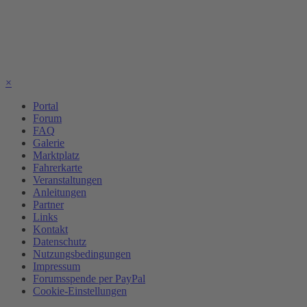
×
Portal
Forum
FAQ
Galerie
Marktplatz
Fahrerkarte
Veranstaltungen
Anleitungen
Partner
Links
Kontakt
Datenschutz
Nutzungsbedingungen
Impressum
Forumsspende per PayPal
Cookie-Einstellungen