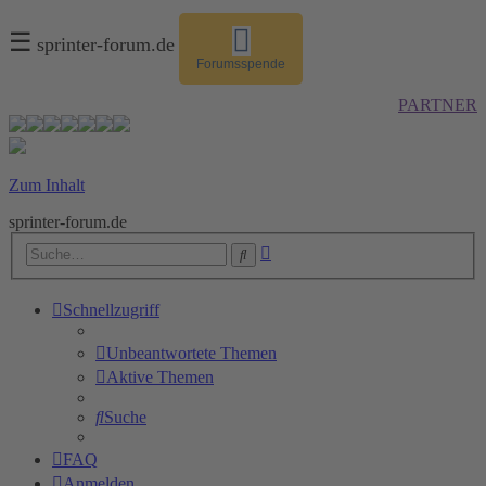
☰
sprinter-forum.de
Forumsspende
PARTNER
Zum Inhalt
sprinter-forum.de
Erweiterte
Suche
Suche
Schnellzugriff
Unbeantwortete Themen
Aktive Themen
Suche
FAQ
Anmelden