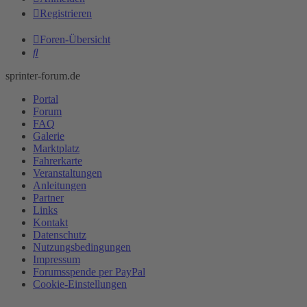
Registrieren
Foren-Übersicht
Suche
sprinter-forum.de
Portal
Forum
FAQ
Galerie
Marktplatz
Fahrerkarte
Veranstaltungen
Anleitungen
Partner
Links
Kontakt
Datenschutz
Nutzungsbedingungen
Impressum
Forumsspende per PayPal
Cookie-Einstellungen