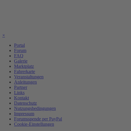
×
Portal
Forum
FAQ
Galerie
Marktplatz
Fahrerkarte
Veranstaltungen
Anleitungen
Partner
Links
Kontakt
Datenschutz
Nutzungsbedingungen
Impressum
Forumsspende per PayPal
Cookie-Einstellungen