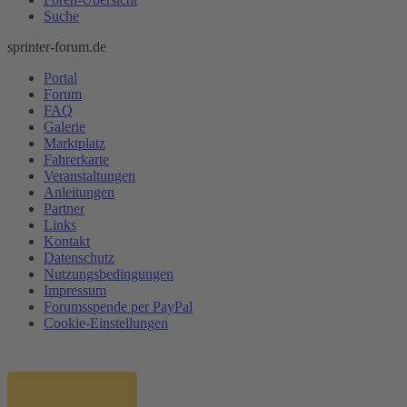
Suche
sprinter-forum.de
Portal
Forum
FAQ
Galerie
Marktplatz
Fahrerkarte
Veranstaltungen
Anleitungen
Partner
Links
Kontakt
Datenschutz
Nutzungsbedingungen
Impressum
Forumsspende per PayPal
Cookie-Einstellungen