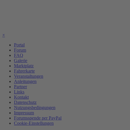
×
Portal
Forum
FAQ
Galerie
Marktplatz
Fahrerkarte
Veranstaltungen
Anleitungen
Partner
Links
Kontakt
Datenschutz
Nutzungsbedingungen
Impressum
Forumsspende per PayPal
Cookie-Einstellungen