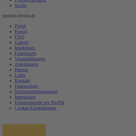
Suche
sprinter-forum.de
Portal
Forum
FAQ
Galerie
Marktplatz
Fahrerkarte
Veranstaltungen
Anleitungen
Partner
Links
Kontakt
Datenschutz
Nutzungsbedingungen
Impressum
Forumsspende per PayPal
Cookie-Einstellungen