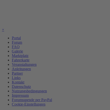
×
Portal
Forum
FAQ
Galerie
Marktplatz
Fahrerkarte
Veranstaltungen
Anleitungen
Partner
Links
Kontakt
Datenschutz
Nutzungsbedingungen
Impressum
Forumsspende per PayPal
Cookie-Einstellungen