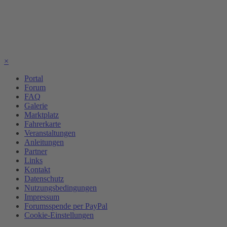
×
Portal
Forum
FAQ
Galerie
Marktplatz
Fahrerkarte
Veranstaltungen
Anleitungen
Partner
Links
Kontakt
Datenschutz
Nutzungsbedingungen
Impressum
Forumsspende per PayPal
Cookie-Einstellungen