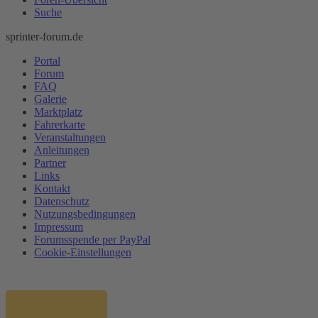
Suche
sprinter-forum.de
Portal
Forum
FAQ
Galerie
Marktplatz
Fahrerkarte
Veranstaltungen
Anleitungen
Partner
Links
Kontakt
Datenschutz
Nutzungsbedingungen
Impressum
Forumsspende per PayPal
Cookie-Einstellungen