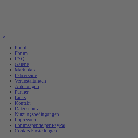
×
Portal
Forum
FAQ
Galerie
Marktplatz
Fahrerkarte
Veranstaltungen
Anleitungen
Partner
Links
Kontakt
Datenschutz
Nutzungsbedingungen
Impressum
Forumsspende per PayPal
Cookie-Einstellungen