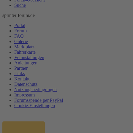
Suche
sprinter-forum.de
Portal
Forum
FAQ
Galerie
Marktplatz
Fahrerkarte
Veranstaltungen
Anleitungen
Partner
Links
Kontakt
Datenschutz
Nutzungsbedingungen
Impressum
Forumsspende per PayPal
Cookie-Einstellungen