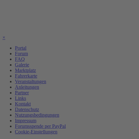
×
Portal
Forum
FAQ
Galerie
Marktplatz
Fahrerkarte
Veranstaltungen
Anleitungen
Partner
Links
Kontakt
Datenschutz
Nutzungsbedingungen
Impressum
Forumsspende per PayPal
Cookie-Einstellungen