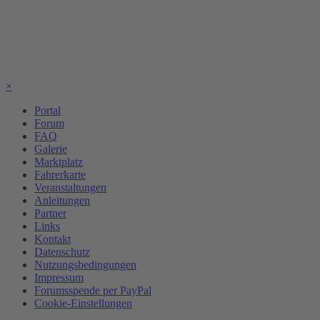
×
Portal
Forum
FAQ
Galerie
Marktplatz
Fahrerkarte
Veranstaltungen
Anleitungen
Partner
Links
Kontakt
Datenschutz
Nutzungsbedingungen
Impressum
Forumsspende per PayPal
Cookie-Einstellungen