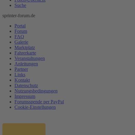
Suche
sprinter-forum.de
Portal
Forum
FAQ
Galerie
Marktplatz
Fahrerkarte
Veranstaltungen
Anleitungen
Partner
Links
Kontakt
Datenschutz
Nutzungsbedingungen
Impressum
Forumsspende per PayPal
Cookie-Einstellungen