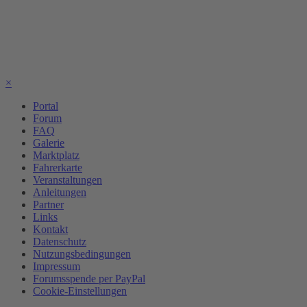
×
Portal
Forum
FAQ
Galerie
Marktplatz
Fahrerkarte
Veranstaltungen
Anleitungen
Partner
Links
Kontakt
Datenschutz
Nutzungsbedingungen
Impressum
Forumsspende per PayPal
Cookie-Einstellungen