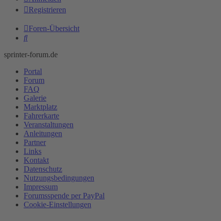
Registrieren
Foren-Übersicht
Suche
sprinter-forum.de
Portal
Forum
FAQ
Galerie
Marktplatz
Fahrerkarte
Veranstaltungen
Anleitungen
Partner
Links
Kontakt
Datenschutz
Nutzungsbedingungen
Impressum
Forumsspende per PayPal
Cookie-Einstellungen