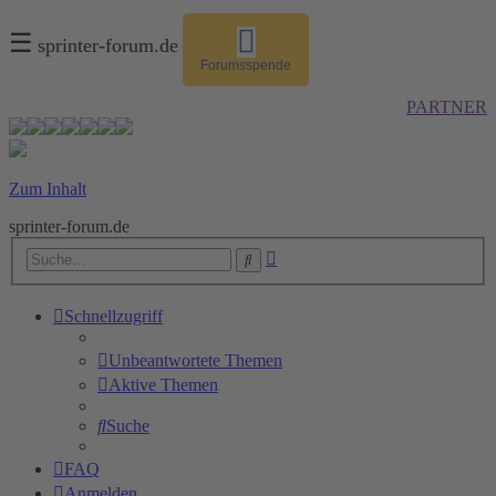
☰
sprinter-forum.de
Forumsspende
PARTNER
Zum Inhalt
sprinter-forum.de
Erweiterte
Suche
Suche
Schnellzugriff
Unbeantwortete Themen
Aktive Themen
Suche
FAQ
Anmelden